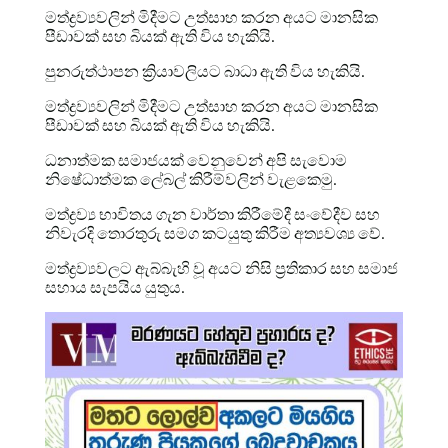
මත්ද්‍රව්‍යවලින් මිදීමට උත්සාහ කරන අයට මානසික
පීඩාවක් සහ බියක් ඇති විය හැකියි.
පුනරුත්ථාපන ක්‍රියාවලියට බාධා ඇති විය හැකියි.
මත්ද්‍රව්‍යවලින් මිදීමට උත්සාහ කරන අයට මානසික
පීඩාවක් සහ බියක් ඇති විය හැකියි.
ධනාත්මක සමාජයක් වෙනුවෙන් අපි සැවොම
නිෂේධාත්මක ලේබල් කිරීම්වලින් වැළකෙමු.
මත්ද්‍රව්‍ය භාවිතය ගැන වාර්තා කිරීමේදී සංවේදීව සහ
නිවැරදි තොරතුරු සමග කටයුතු කිරීම අත්‍යවශ්‍ය වේ.
මත්ද්‍රව්‍යවලට ඇබ්බැහි වූ අයට නිසි ප්‍රතිකාර සහ සමාජ
සහාය සැපයිය යුතුය.