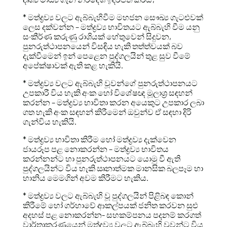
* මත්ද්‍රව්‍ය වලට ඇබ්බැහිවීම මහජන සෞඛ්‍ය ගැටළුවක්
ලෙස දක්වන්න – මත්ද්‍රව්‍ය භාවිතයට ඇබ්බැහි වීම යනු
සංකීර්ණ කරුණු රාශියක් හේතුවෙන් සිදුවන,
පුනරුත්ථාපනයෙන් විසඳිය හැකි තත්ත්වයක් බව
දැක්වීමෙන් ඉන් පෙළෙන පුද්ගලයින් තුළ සුව වීමේ
අපේක්ෂාවක් ඇති කළ හැකියි.
* මත්ද්‍රව්‍ය වලට ඇබ්බැහි වූවන්ගේ පුනරුත්ථාපනයට
උපකාරී විය හැකි අංක හෝ විශේෂඥ මූලාශ්‍ර සඳහන්
කරන්න – මත්ද්‍රව්‍ය භාවිතා කරන අයෙකුට උපකාර ලබා
ගත හැකි අංක සඳහන් කිරීමෙන් ඔවුන්ව ඒ සඳහා දිරි
ගැන්විය හැකියි.
* මත්ද්‍රව්‍ය භාවිතා කිරීම හෝ මත්ද්‍රව්‍ය දැක්වෙන
ජායරූප පළ නොකරන්න – මත්ද්‍රව්‍ය භාවිතය
කරන්නන්ට හා පුනරුත්ථාපනයට යොමු වී ඇති
පුද්ගලයින්ට විය හැකි ඍනාත්මක මානසික බලපෑම හා
හානිය මෙමගින් අවම කිරීමට හැකිය.
* මත්ද්‍රව්‍ය වලට ඇබ්බැහි වූ පුද්ගලයින් පිළිබඳ කොන්
කිරීමේ හෝ ගර්හාවේ ආකල්පයක් ජනිත කරවන සුළු
අදහස් පළ නොකරන්න- සහකම්පනය පදනම් කරගත්
වාර්තාකරණයෙන් මත්ද්‍රව්‍ය වලට ඇබ්බැහි වූවන්ට විය