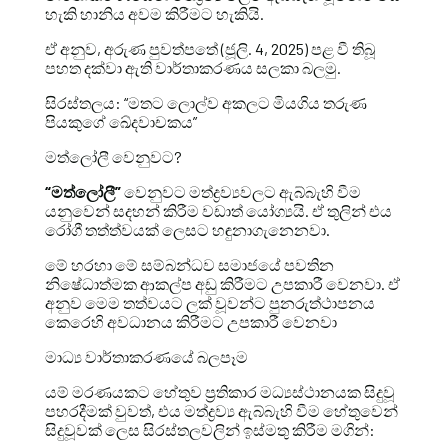
හැකි හානිය අවම කිරීමට හැකියි.
ඒ අනුව, අරුණ පුවත්පතේ (ජූලි. 4, 2025) පළ වී තිබූ
පහත දක්වා ඇති වාර්තාකරණය සලකා බලමු.
සිරස්තලය: “මතට ලොල්ව අකලට මියගිය තරුණ
පියකුගේ ඛේදවාචකය”
මත්ලෝලී වෙනුවට?
“මත්ලෝලී”
වෙනුවට මත්ද්‍රව්‍යවලට ඇබ්බැහි වීම
යනුවෙන් සදහන් කිරීම වඩාත් යෝග්‍යයි. ඒ තුලින් එය
රෝගී තත්ත්වයක් ලෙසට හඳුනාගැනෙනවා.
මේ හරහා මේ සම්බන්ධව සමාජයේ පවතින
නිෂේධාත්මක ආකල්ප අඩු කිරීමට උපකාරී වෙනවා. ඒ
අනුව මෙම තත්වයට ලක් වූවන්ට පුනරුත්ථාපනය
කෙරෙහි අවධානය කිරීමට උපකාරී වෙනවා
මාධ්‍ය වාර්තාකරණයේ බලපෑම
යම් මරණයකට හේතුව ප්‍රතිකාර මධ්‍යස්ථානයක සිදුවූ
පහරදීමක් වුවත්, එය මත්ද්‍රව්‍ය ඇබ්බැහි වීම හේතුවෙන්
සිදුවූවක් ලෙස සිරස්තලවලින් ඉස්මතු කිරීම මගින්: