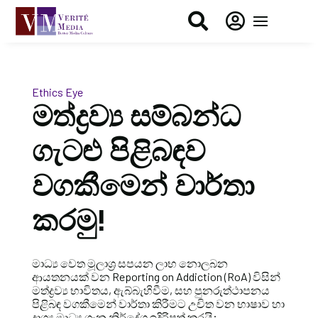


Ethics Eye
මත්ද්‍රව්‍ය සම්බන්ධ
ගැටළු පිළිබඳව
වගකීමෙන් වාර්තා
කරමු!
මාධ්‍ය වෙත මූලාශ්‍ර සපයන ලාභ නොලබන
ආයතනයක් වන Reporting on Addiction (RoA) විසින්
මත්ද්‍රව්‍ය භාවිතය, ඇබ්බැහිවීම, සහ පුනරුත්ථාපනය
පිළිබඳ වගකීමෙන් වාර්තා කිරීමට උචිත වන භාෂාව හා
දෘශ්‍ය මාධ්‍ය ගැන නිර්දේශ ඉදිරිපත් කරයි;