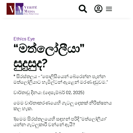


Ethics Eye
“මත්ලෝලීයා”
සුදුසුද?
* සිරස්තලය – ”පොලිසියෙන් බේරෙන්න පැන්න
මත්ලෝලියාට හැමිල්ටන් ඇළෙන් මරණ දඬුවම.”
වාර්තාවූ දිනය: (දෙසැම්බර් 02, 2025)
මෙම වාර්තාකරණයෙහි ගැටලු දෙකක් නිරීක්ෂනය
කල හැක.
1)මෙම සිරස්තලයෙහි සඳහන් පරිදි ”මත්ලෝලියා”
යන්න ගැටලුකාරී වන්නේ ඇයි?