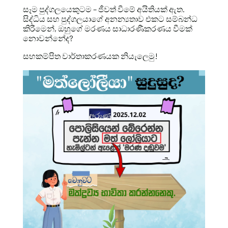
සෑම පුද්ගලයෙකුටම – ජීවත් වීමේ අයිතියක් ඇත.
සිද්ධිය සහ පුද්ගලයාගේ අනන්‍යතාව එකට සම්බන්ධ
කිරීමෙන්, ඔහුගේ මරණය සාධාරණීකරණය වීමක්
නොවන්නේද?
සහකම්පිත වාර්තාකරණයක නියැලෙමු!