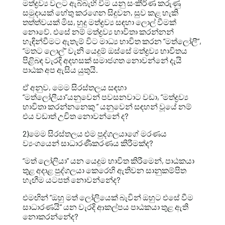
මත්ද්‍රව්‍ය වලට ඇබ්බැහි වීම යනු සංකීර්ණ කරුණු
සමුදායක් හේතු කරගෙන සිදුවන, සුව කළ හැකි
තත්ත්වයක් මිස, හුදු මත්ද්‍රව්‍ය සඳහා ලොල් වීමක්
නොවේ. එසේ නම් මත්ද්‍රව්‍ය භාවිතා කරන්නන්
හැඳින්වීමට ඇතැම් විට මාධ්‍ය භාවිත කරන “මත්ලෝලී”,
“මතට ලොල්” වැනි යෙදුම් ඔස්සේ මත්ද්‍රව්‍ය භාවිතය
පිළිබඳ වැරදි අදහසක් සමාජගත නොවන්නේ දැයි
පාඨක අප ඇසිය යුතුයි.
ඒ අනුව, මෙම සිරස්තලය සඳහා
“මත්ලෝලීයා”යනුවෙන් පවසනවාට වඩා, “මත්ද්‍රව්‍ය
භාවිතා කරන්නනෙකු ” යනුවෙන් සඳහන් වූයේ නම්
එය වඩාත් උචිත නොවන්නේ ද?
2)මෙම සිරස්තලය එම පුද්ගලයාගේ මරණය
ව්‍යංගයෙන් සාධාරණීකරණය කිරීමක්ද?
“මත් ලෝලියා” යන යෙදුම භාවිත කිරීමෙන්, පාඨකයා
තුළ අදාළ පුද්ගලයා කෙරෙහි ඇතිවන සානුකම්පිත
හැඟීම යටපත් නොවන්නේද?
එමඟින් “ඔහු මත් ලෝලියෙක් බැවින් ඔහුට එසේ වීම
සාධාරණයි” යන වැරදි ආකල්පය පාඨකයා තුළ ඇති
නොකරන්නේද?