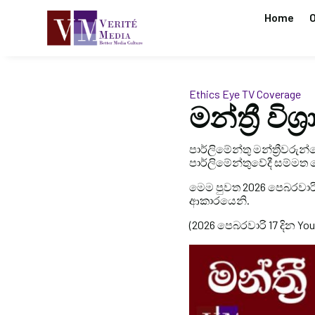
Home
O
Ethics Eye
TV Coverage
මන්ත්‍රී වි
පාර්ලිමේන්තු මන්ත්‍රීවරුන්
පාර්ලිමේන්තුවේදී සම්මත
මෙම පුවත 2026 පෙබරවාරි 17
ආකාරයෙනි.
(2026 පෙබරවාරි 17 දින You