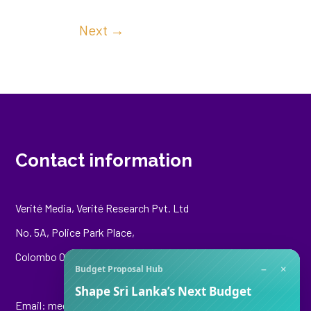
Next
→
Contact information
Verité Media, Verité Research Pvt. Ltd
No. 5A, Police Park Place,
Colombo 00500
−
×
Budget Proposal Hub
Shape Sri Lanka’s Next Budget
Email:
media@veriteresearch.org