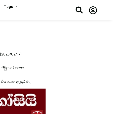
Tags


 (2026/02/17)
 කර තිබුණේ පහත
් විකාශන ඇසුරිනි.)