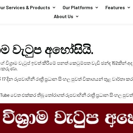
ur Services & Products
Our Platforms
Features
About Us
ශ්‍රාම වැටුප අහෝසියි.
ගේ විශ්‍රාම වැටුප් ඉවත් කිරීමේ පනත් කෙටුම්පත වැඩි ඡන්ද 152කින් අද
 කෙරුණා.
 දින රූපවාහිනී රාත්‍රී ප්‍රධාන සිංහල පුවත් විකාශයන් තුළ වාර්තා
Tube වෙත එක්කර තිබූ තෝරාගත් රූපවාහිනී රාත්‍රී ප්‍රධාන සිංහල පුවත