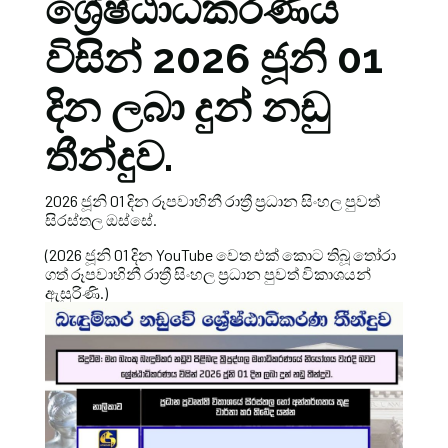
ශ්‍රේෂ්ඨාධිකරණ‍ය
විසින් 2026 ජූනි 01
දින ලබා දුන් නඩු
තීන්දුව.
2026 ජූනි 01 දින රූපවාහිනී රාත්‍රී ප්‍රධාන සිංහල පුවත්
සිරස්තල ඔස්සේ.
(2026 ජූනි 01 දින YouTube වෙත එක් කොට තිබූ තෝරා
ගත් රූපවාහිනී රාත්‍රී සිංහල ප්‍රධාන පුවත් විකාශයන්
ඇසුරිණි.)