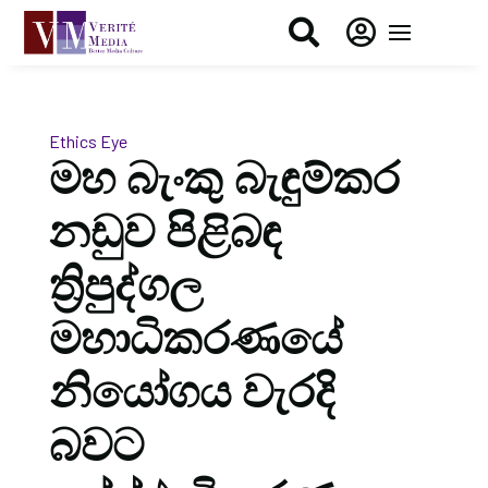


Ethics Eye
මහ බැංකු බැඳුම්කර
නඩුව පිළිබඳ
ත්‍රිපුද්ගල
මහාධිකරණයේ
නියෝගය වැරදි
බවට