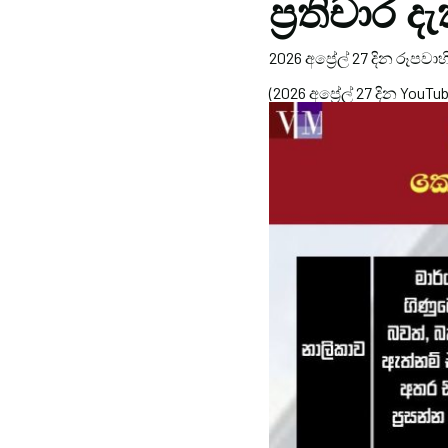
ප්‍රතිචාර ද
2026 අප්‍රේල් 27 දින රූපවාහ
(2026 අප්‍රේල් 27 දින YouT