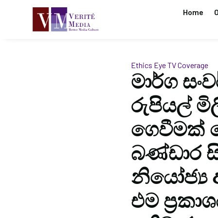
Home
O
Ethics Eye
TV Coverage
මාර්ග සංව
රුපියල් ම
ගෙවීමක් ල
බණ්ඩාර සි
නියෝජ්‍ය 
එම ප්‍රකා