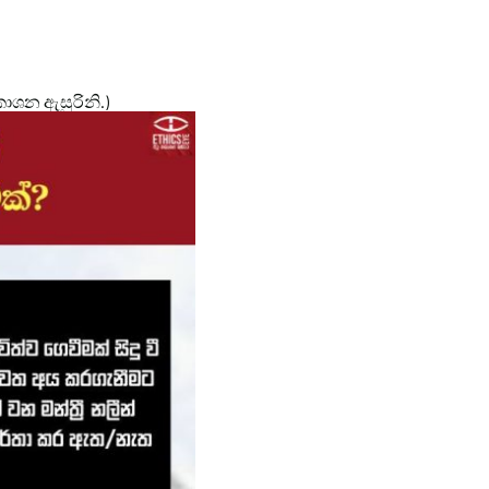
ිකාශන ඇසුරිනි.)