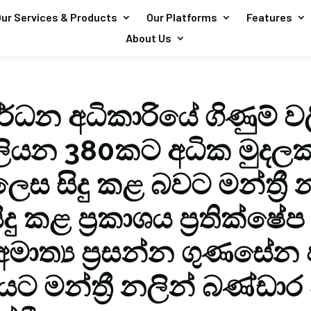
ur Services & Products
Our Platforms
Features
About Us
ර්ධන අධිකාරියේ ගිණුම් ව
ිලියන 380කට අධික මුදලක් 
ෙස සිදු කළ බවට මන්ත්‍රී 
දු කළ ප්‍රකාශය ප්‍රතික්ෂ
අමාත්‍ය ප්‍රසන්න ගුණසේන 
ශයට මන්ත්‍රී නලින් බණ්ඩා