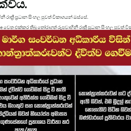
ැක්වීය.
ිනී රාත්‍රී ප්‍රධාන සිංහල පුවත් විකාශයන් ඔස්සේ.
ube වෙත එක්කර තිබූ තෝරාගත් රූපවාහිනී රාත්‍රී ප්‍රධාන සිංහල පුවත් ව