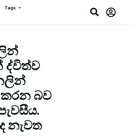
Tags


ලින්
ද්විත්ව
නලින්
ේප කරන බව
පැවසීය.
ර ද නැවත