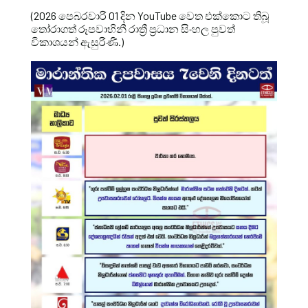
(2026 පෙබරවාරි 01 දින YouTube වෙත එක්කොට තිබූ
තෝරාගත් රූපවාහිනී රාත්‍රී ප්‍රධාන සිංහල පුවත්
විකාශයන් ඇසුරිණි.)