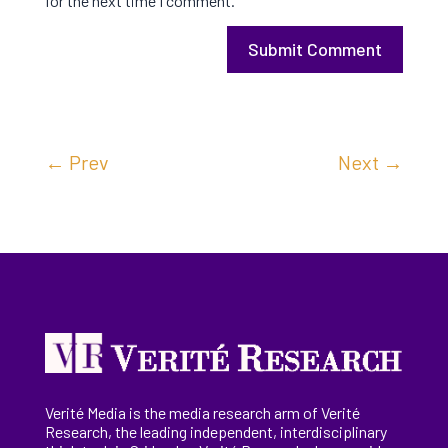
for the next time I comment.
Submit Comment
←
Prev
Next
→
Verité Media is the media research arm of Verité
Research, the
leading
independent, interdisciplinary