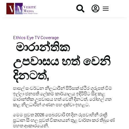


Ethics Eye
TV Coverage
මාරාන්තික
උපවාසය හත් වෙනි
දිනටත්,
පාසල් සංවර්ධන නිලධාරීන් පිරිසක් ස්ථිර ගුරුපත් වීම්
ඉල්ලා ජනපති ලේකම් කාර්යාලය ඉදිරිපිට සිදු කළ
මාරාන්තික උපවාසය හත් වෙනි දිනටත්, රෝහල් ගත
කළ නිලධාරීන් ගණන පහ දක්වා ඉහළට.
මෙම පුවත 2026 පෙබරවාරි 01 දින රූපවාහිනී රාත්‍රී
ප්‍රධාන සිංහල පුවත් විකාශයන් තුළ වාර්තා කර තිබුණේ
පහත ආකාරයෙනි.