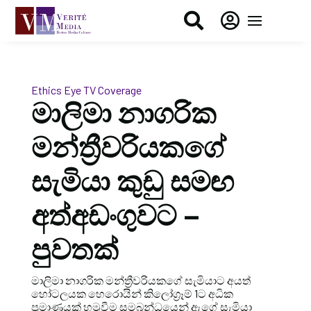


Ethics Eye
TV Coverage
මාලිමා නාගරික
මන්ත්‍රීවරියකගේ
සැමියා කුඩු සමඟ
අත්අඩංගුවට –
පුවතක්
මාලිමා නාගරික මන්ත්‍රීවරියකගේ සැමියාට අයත්
හෝටලයක හෙරොයින් කිලෝග්‍රෑම් 1ට අධික
ප්‍රමාණයක් හමුවීම සමබන්ධයෙන් ඇගේ සැමියා