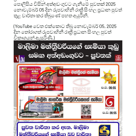
පොලිසිය විසින් අත්අඩංගුවට ගැනීමේ පුවතක් 2025
නොවැම්බර් 05 දින රූපවාහිනී රාත්‍රී සිංහල ප්‍රධාන පුවත්
තුළ වාර්තා කර තිබුණේ පහත අයුරිනි.
(YouTube වෙත එක්කොට තිබූ නොවැම්බර් 05, 2025
දින තෝරාගත් රූපවාහිනී රාත්‍රී ප්‍රධාන සිංහල පුවත්
විකාශයන් ඇසුරිණි.)