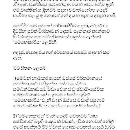
නිදහස්, වෘත්තිමය සම්බන්ධතාවයන් බවට පත්ව ඇති
එම වෘත්තීන් හැඳින්වීම සඳහා වඩාත් යෝග්‍ය යෙදුම්
භාවිතා කළ යුතු නොවන්නේ ද යන පැනය ද පැන නඟී.
මෙහිදී එකම පුවතක් වාර්තාකිරීම සඳහා, අරුණ හා
දිවයින පුවත් වාර්තාවන් දෙකම සැකකාර කාන්තාව
සිරස්තලය සහ අන්තර්ගතයේ හදුන්වා ඇත්තේ
“මෙහෙකාරිය” ලෙසිනි.
අද පුවත්පතද එය අන්තර්ගතයේ එසේම සඳහන් කර
ඇත.
ඔබ සිතන ලෙසට,
1) මෙවන් නාමකරණයන් ඔස්සේ වර්තමානයේ
පවත්නා සේවානියුක්ත-සේවායෝජක
සම්බන්ධතාවයට වඩා වෙනස් වූ ස්වාමි-සේවක
සම්බන්ධතාවයක් හැඟවෙන්නේ නැතිද?
“මෙහෙකාරිය” වැනි වදන් ඔස්සේ වඩාත් පසුගාමී
සමාජ සම්බන්ධතාවයක් නොපෙන්වන්නේ ද?
2) “මෙහෙකාරිය” වැනි යෙදුම් වෙනුවට “ගෘහ
සේවිකාව” වැනි යෙදුමක් වඩාත් උචිත නොවන්නේද?
එසේ නැතිනම් ඊට වඩාත් යෝග්‍ය වෙනත් යෙදුම් ඔබට