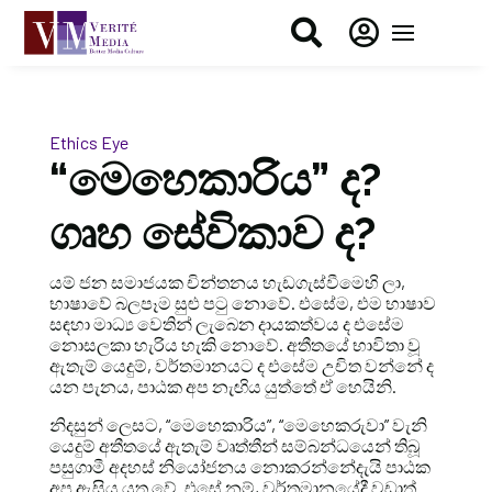


Ethics Eye
“මෙහෙකාරිය” ද?
ගෘහ සේවිකාව ද?
යම් ජන සමාජයක චින්තනය හැඩගැස්වීමෙහි ලා,
භාෂාවේ බලපෑම සුළු පටු නොවේ. එසේම, එම භාෂාව
සඳහා මාධ්‍ය වෙතින් ලැබෙන දායකත්වය ද එසේම
නොසලකා හැරිය හැකි නොවේ. අතීතයේ භාවිතා වූ
ඇතැම් යෙදුම්, වර්තමානයට ද එසේම උචිත වන්නේ ද
යන පැනය, පාඨක අප නැඟිය යුත්තේ ඒ හෙයිනි.
නිදසුන් ලෙසට, “මෙහෙකාරිය”, “මෙහෙකරුවා” වැනි
යෙදුම් අතීතයේ ඇතැම් වෘත්තීන් සම්බන්ධයෙන් තිබූ
පසුගාමී අදහස් නියෝජනය නොකරන්නේදැයි පාඨක
අප ඇසිය යුතු වේ. එසේ නම්, වර්තමානයේදී වඩාත්