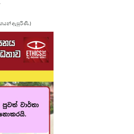
,
කාශයන් ඇසුරිණි.)