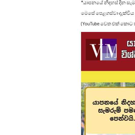
*යාපනයේ නිදහස් දින සැම
මෙසේ පෙළගස්වා දැක්විය
(YouTube වෙත එක් කොට තිබූ