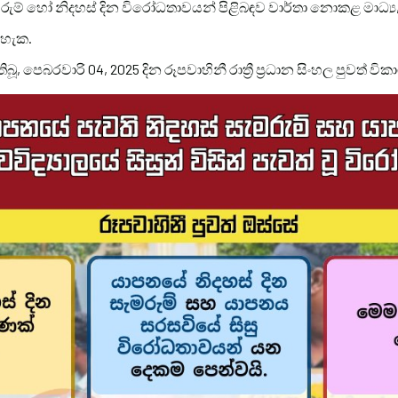
රුම් හෝ නිදහස් දින විරෝධතාවයන් පිළිබඳව වාර්තා නොකළ මාධ්‍ය
 හැක.
, පෙබරවාරි 04, 2025 දින රූපවාහිනී රාත්‍රී ප්‍රධාන සිංහල පුවත් වි