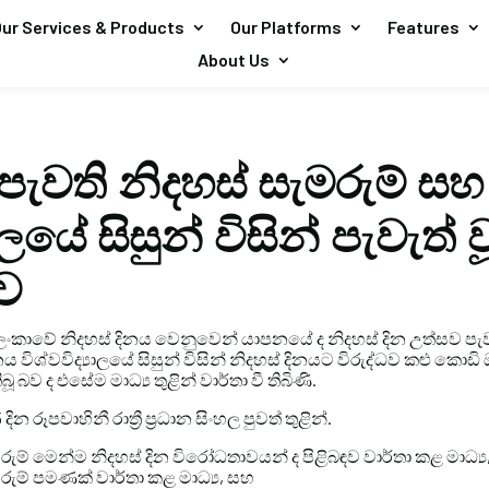
ur Services & Products
Our Platforms
Features
About Us
ැවති නිදහස් සැමරුම් ස
යාලයේ සිසුන් විසින් පැවැත් ව
ව
‍රී ලංකාවේ නිදහස් දිනය වෙනුවෙන් යාපනයේ ද නිදහස් දින උත්සව පැවැ
ය විශ්වවිද්‍යාලයේ සිසුන් විසින් නිදහස් දිනයට විරුද්ධව කළු ක
ූ බව ද එසේම මාධ්‍ය තුළින් වාර්තා වී තිබිණි.
ින රූපවාහිනී රාත්‍රී ප්‍රධාන සිංහල පුවත් තුළින්.
ුම් මෙන්ම නිදහස් දින විරෝධතාවයන් ද පිළිබඳව වාර්තා කළ මාධ්‍ය
ුම් පමණක් වාර්තා කළ මාධ්‍ය, සහ