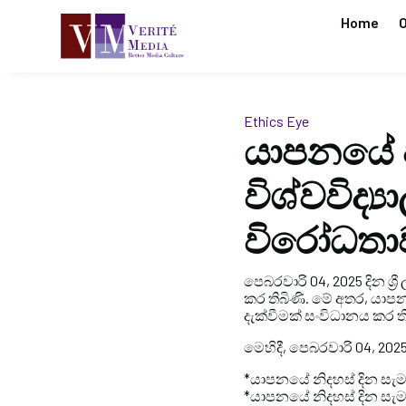
Home
O
Ethics Eye
යාපනයේ ප
විශ්වවිද්‍
විරෝධතා
පෙබරවාරි 04, 2025 දින ශ්
කර තිබිණි. මේ අතර, යාපන
දැක්වීමක් සංවිධානය කර තිබ
මෙහිදී, පෙබරවාරි 04, 2025 ද
*යාපනයේ නිදහස් දින සැමර
*යාපනයේ නිදහස් දින සැමර