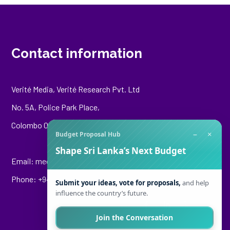
Contact information
Verité Media, Verité Research Pvt. Ltd
No. 5A, Police Park Place,
Colombo 00500
−
×
Budget Proposal Hub
Shape Sri Lanka’s Next Budget
Email:
media@veriteresearch.org
Phone: +94 76 148 8544
Submit your ideas, vote for proposals,
and help
influence the country’s future.
Join the Conversation