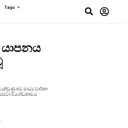
Tags


හ යාපනය
ූ
ත්වුණු බව මාධ්‍ය වාර්තා
ොඩි ඔසවා විරෝධතාවය
,