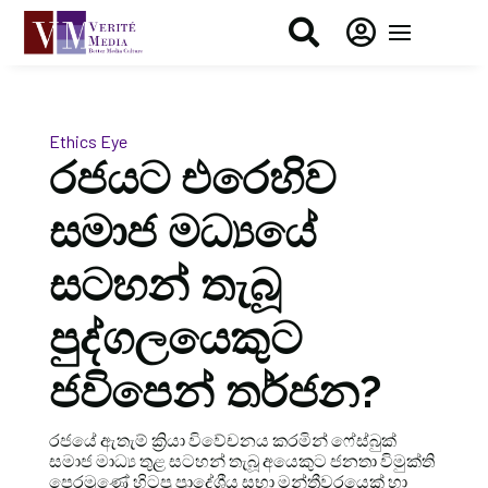


Ethics Eye
රජයට එරෙහිව
සමාජ මධ්‍යයේ
සටහන් තැබූ
පුද්ගලයෙකුට
ජවිපෙන් තර්ජන?
රජයේ ඇතැම් ක්‍රියා විවේචනය කරමින් ෆේස්බුක්
සමාජ මාධ්‍ය තුළ සටහන් තැබූ අයෙකුට ජනතා විමුක්ති
පෙරමුණේ හිටපු ප්‍රාදේශීය සභා මන්ත්‍රීවරයෙක් හා