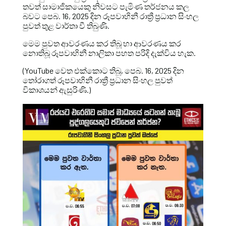
තවත් සාමාජිකයෙකු නිවසට පැමිණ තර්ජනය කල
බවට පෙබ. 16, 2025 දින රූපවාහිනී රාත්‍රී ප්‍රධාන සිංහල
පුවත් තුළ වාර්තා වී තිබුණි.
මෙම පුවත ආවරණය කර තිබූ හා ආවරණය කර
නොතිබූ රූපවාහිනී නාලිකා පහත පරිදි දැක්විය හැක.
(YouTube වෙත එක්කොට තිබූ, පෙබ. 16, 2025 දින
තෝරාගත් රූපවාහිනී රාත්‍රී ප්‍රධාන සිංහල පුවත්
විකාශයන් ඇසුරිණි.)