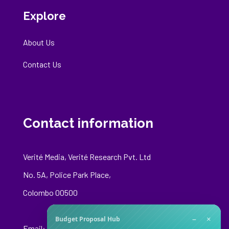
Explore
About Us
Contact Us
Contact information
Verité Media, Verité Research Pvt. Ltd
No. 5A, Police Park Place,
Colombo 00500
−
×
Budget Proposal Hub
Email:
media@veriteresearch.org