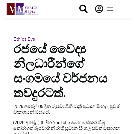


Ethics Eye
රජයේ වෛද්‍ය
නිලධාරීන්ගේ
සංගමයේ වර්ජනය
තවදුරටත්.
2026 අප්‍රේල් 05 දින රූපවාහිනී රාත්‍රී ප්‍රධාන සිංහල පුවත්
විකාශයන් ඔස්සේ.
(2026 අප්‍රේල් 05 දින YouTube වෙත එක්කර තිබූ
තෝරාගත් රූපවාහිනී රාත්‍රී ප්‍රධාන සිංහල පුවත් විකාශන
ඇසුරිනි.)