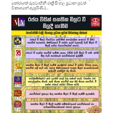
තෝරාගත් රූපවාහිනී රාත්‍රී සිංහල ප්‍රධාන පුවත්
විකාශයන් ඇසුරිණි.)…