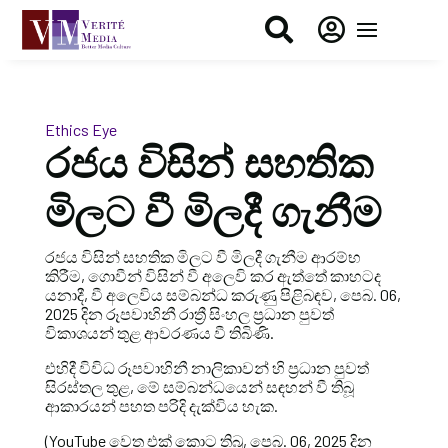


Ethics Eye
රජය විසින් සහතික
මිලට වී මිලදී ගැනීම
රජය විසින් සහතික මිලට වී මිලදී ගැනීම ආරම්භ
කිරීම, ගොවීන් විසින් වී අලෙවි කර ඇත්තේ කාහටද
යනාදී, වී අලෙවිය සම්බන්ධ කරුණු පිළිබඳව, පෙබ. 06,
2025 දින රූපවාහිනී රාත්‍රී සිංහල ප්‍රධාන පුවත්
විකාශයන් තුළ ආවරණය වී තිබිණි.
එහිදී විවිධ රූපවාහිනී නාලිකාවන් හි ප්‍රධාන පුවත්
සිරස්තල තුළ, මේ සම්බන්ධයෙන් සඳහන් වී තිබූ
ආකාරයන් පහත පරිදි දැක්විය හැක.
(YouTube වෙත එක් කොට තිබූ, පෙබ. 06, 2025 දින