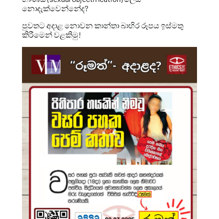
නොදැක්වෙන්නේද?
පුවතට අදාළ නොවන කාන්තා බාහිර රූපය ඉස්මතු
කිරීමෙන් වළකිමු!