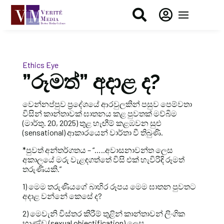


Ethics Eye
”රූමත්” අදාළ ද?
වෙන්නප්පුව ප්‍රදේශයේ ආරවුලකින් පසුව පෙම්වතා
විසින් කාන්තාවක් ඝාතනය කළ පුවතක් මව්බිම
(මාර්තු. 20, 2025) තුළ හැඟීම් කළඹවන සුළු
(sensational) ආකාරයෙන් වාර්තා වී තිබුණි.
*පුවත් අන්තර්ගතය – “…..අවාසනාවන්ත ලෙස
අකාලයේ මරු වැළඳගත්තේ විසි එක් හැවිරිඳි රූමත්
තරුණියකි.”
1) මෙම තරුණියගේ බාහිර රූපය මෙම ඝාතන පුවතට
අදාළ වන්නේ කෙසේ ද?
2) මෙවැනි විස්තර කිරීම් තුළින් කාන්තාවන් ලිංගික
භාණ්ඩ (sexual objectification) ලෙස