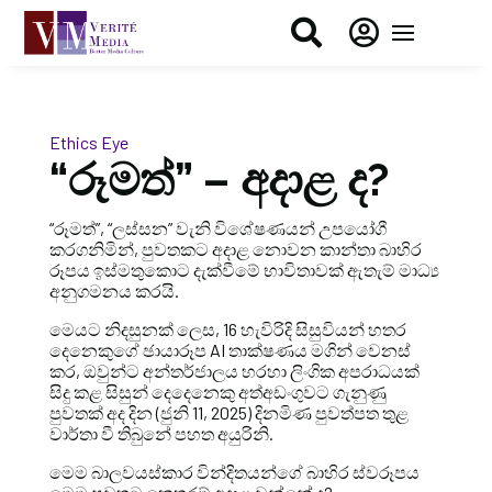


Ethics Eye
“රූමත්” – අදාළ ද?
“රූමත්”, “ලස්සන” වැනි විශේෂණයන් උපයෝගී
කරගනිමින්, පුවතකට අදාළ නොවන කාන්තා බාහිර
රූපය ඉස්මතුකොට දැක්වීමේ භාවිතාවක් ඇතැම් මාධ්‍ය
අනුගමනය කරයි.
මෙයට නිදසුනක් ලෙස, 16 හැවිරිදි සිසුවියන් හතර
දෙනෙකුගේ ඡායාරූප AI තාක්ෂණය මගින් වෙනස්
කර, ඔවුන්ට අන්තර්ජාලය හරහා ලිංගික අපරාධයක්
සිදු කළ සිසුන් දෙදෙනෙකු අත්අඩංගුවට ගැනුණු
පුවතක් අද දින (ජුනි 11, 2025) දිනමිණ පුවත්පත තුළ
වාර්තා වී තිබුනේ පහත අයුරිනි.
මෙම බාලවයස්කාර වින්දිතයන්ගේ බාහිර ස්වරූපය