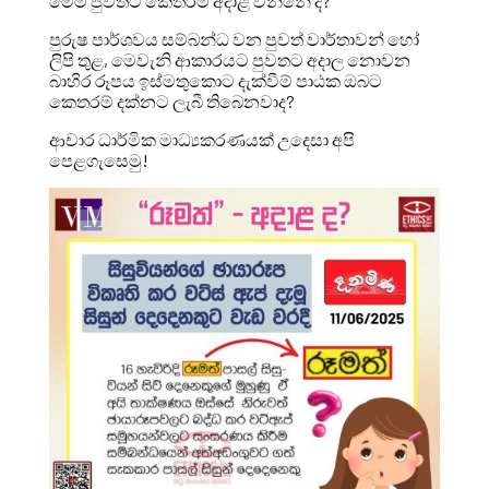
මෙම පුවතට කෙතරම් අදාළ වන්නේ ද?
පුරුෂ පාර්ශවය සම්බන්ධ වන පුවත් වාර්තාවන් හෝ
ලිපි තුළ, මෙවැනි ආකාරයට පුවතට අදාල නොවන
බාහිර රූපය ඉස්මතුකොට දැක්වීම් පාඨක ඔබට
කෙතරම් දක්නට ලැබී තිබෙනවාද?
ආචාර ධාර්මික මාධ්‍යකරණයක් උදෙසා අපි
පෙළගැසෙමු!