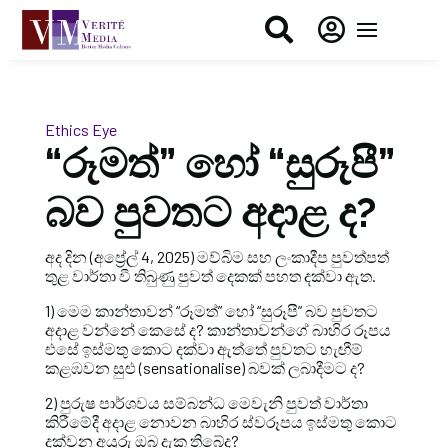


Ethics Eye
“රූමත්” හෝ “සුරූපී”
බව පුවතට අදාළ ද?
අද දින (අප්‍රේල් 4, 2025) මව්බිම සහ ලංකාදීප පුවත්පත්
තුළ වාර්තා වී තිබුණු පුවත් දෙකක් පහත දක්වා ඇත.
1) මෙම කාන්තාවන් “රූමත්” හෝ “සුරූපී” බව පුවතට
අදාළ වන්නේ කෙසේ ද? කාන්තාවන්ගේ බාහිර රූපය
එසේ ඉස්මතු කොට දක්වා ඇත්තේ පුවතට හැඟීම්
කළඹවන සුළු (sensationalise) බවක් ලබාදීමට ද?
2) පුරුෂ පාර්ශවය සම්බන්ධ මෙවැනි පුවත් වාර්තා
කිරීමේදී අදාළ නොවන බාහිර ස්වරූපය ඉස්මතු කොට
දක්වන අයුරු ඔබ දැක තිබේද?