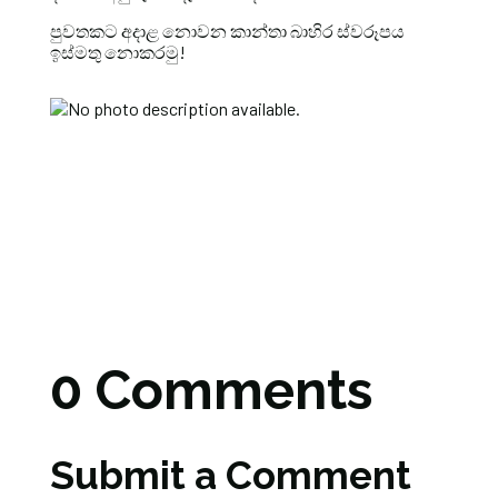
පුවතකට අදාළ නොවන කාන්තා බාහිර ස්වරූපය
ඉස්මතු නොකරමු!
0 Comments
Submit a Comment