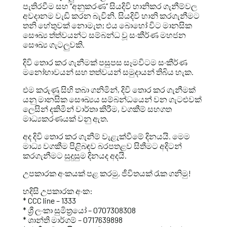
පැතිරවීම සහ “අනුකරණ” සියදිවි හානිකර ගැනීම්වල
අවදානම වැඩි කරන බැවිනි. සියදිවි හානි කරගැනීමට
තනි හේතුවක් නොමැත; එය බොහෝ විට මානසික
සෞඛ්‍ය ත්ත්වයන්ට සම්බන්ධ වූ සංකීර්ණ මහජන
සෞඛ්‍ය ගැටලුවකි.
දිවි තොර කර ගැනීමක් පසුපස සෑමවිටම සංකීර්ණ
මනෝභාවයන් සහ තත්වයන් සමුදායන් තිබිය හැක.
එම කරුණු සිහි තබා ගනිමින්, දිවි තොර කර ගැනීමක්
යනු මානසික සෞඛ්‍යය සම්බන්ධයෙන් වන ගැටළුවක්
ලෙසින් දකිමින් වාර්තා කිරීම, වගකීම් සහගත
මාධ්‍යකරණයක් වනු ඇත.
අද දිවි තොර කර ගැනීම් වැළැක්වීමේ දිනයයි. මෙම
මාධ්‍ය වගකීම පිළිබඳව බරපතළව සිතීමට අදිටන්
කරගැනීමට සුදුසුම දිනයද අදයි.
උපකාරක අංකයක් පළ කරමු, ජීවිතයක් රැක ගනිමු!
හදිසි උපකාරක අංක:
* CCC line – 1333
* ශ්‍රී ලංකා සුමිත්‍රයෝ – 0707308308
* ශාන්ති මාර්ගම් – 0717639898