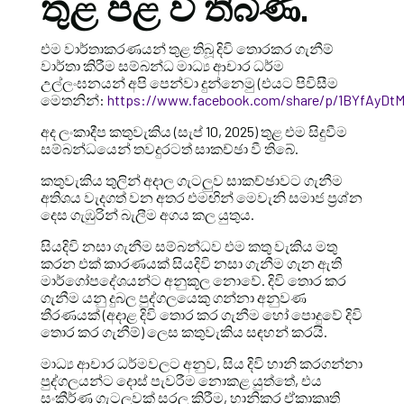
තුළ පළ වී තිබිණි.
එම වාර්තාකරණයන් තුළ තිබූ දිවි තොරකර ගැනීම්
වාර්තා කිරීම සම්බන්ධ මාධ්‍ය ආචාර ධර්ම
උල්ලංඝනයන් අපි පෙන්වා දුන්නෙමු (එයට පිවිසීම
මෙතනින්:
https://www.facebook.com/share/p/1BYfAyDtM
අද ලංකාදීප කතුවැකිය (සැප් 10, 2025) තුළ එම සිදුවීම
සම්බන්ධයෙන් තවදුරටත් සාකච්ඡා වී තිබේ.
කතුවැකිය තුලින් අදාල ගැටලුව සාකච්ඡාවට ගැනීම
අතිශය වැදගත් වන අතර එමඟින් මෙවැනි සමාජ ප්‍රශ්න
දෙස ගැඹුරින් බැලීම අගය කල යුතුය.
සියදිවි නසා ගැනීම සම්බන්ධව එම කතු වැකිය මතු
කරන එක් කාරණයක් සියදිවි නසා ගැනීම ගැන ඇති
මාර්ගෝපදේශයන්ට අනුකූල නොවේ. දිවි තොර කර
ගැනීම යනු දුබල පුද්ගලයෙකු ගන්නා අනුවණ
තීරණයක් (අදාළ දිවි තොර කර ගැනීම හෝ පොදුවේ දිවි
තොර කර ගැනීම්) ලෙස කතුවැකිය සඳහන් කරයි.
මාධ්‍ය ආචාර ධර්මවලට අනුව, සිය දිවි හානි කරගන්නා
පුද්ගලයන්ට දොස් පැවරීම නොකළ යුත්තේ, එය
සංකීර්ණ ගැටලුවක් සරල කිරීම, හානිකර ඒකාකෘති