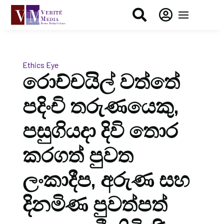


Ethics Eye
රොච්චයිල් වත්තේ
පදිංචි තරුණයෙකු,
පසුගියදා දිවි තොර
කරගත් පුවත
ලංකාදීප, අරුණ සහ
දිනමිණ පුවත්පත්