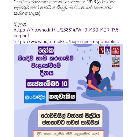
* ජාතික මානසික සෞඛ්‍ය ආයතනය-1926 (දුරකථන
ඇමතුම් හෝ කෙටි පණිවුඩ මාර්ගයෙන් සම්බන්ධ
කරගත හැක)
මූලාශ්‍ර:
https://iris.who.int/…/258814/WHO-MSD-MER-17.5-
eng.pdf
https://www.nuj.org.uk/…/nuj-urges-responsible…