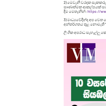
2) මෙවැනි වරදක සැකකරුවෙ
සෘණාත්මක ආකල්පයක් සමාජ
දීම මෙතැනින්:
https://w
3) මාධ්‍යවේදීන්ද අප වෙත
අන්තර්ගතය තුළ නොමැති “අ
ලිංගික අපරාධ සැහැල්ලු 