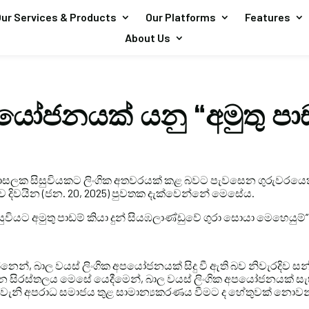
ur Services & Products
Our Platforms
Features
About Us
පයෝජනයක් යනු “අමුතු පා
 පාසලක සිසුවියකට ලිංගික අතවරයක් කළ බවට පැවසෙන ගුරුවරයෙ
බව දිවයින (ජන. 20, 2025) පුවතක දැක්වෙන්නේ මෙසේය.
සුවියට අමුතු පාඩම් කියා දුන් සියඹලාණ්ඩුවේ ගුරා සොයා මෙහෙයුම්”
ම යන්නෙන්, බාල වයස් ලිංගික අපයෝජනයක් සිදු වී ඇති බව නිවැරදිව
 වන සිරස්තලය මෙසේ යෙදීමෙන්, බාල වයස් ලිංගික අපයෝජනයක් ස
වැනි අපරාධ සමාජය තුළ සාමාන්‍යකරණය වීමට ද හේතුවක් නොවන