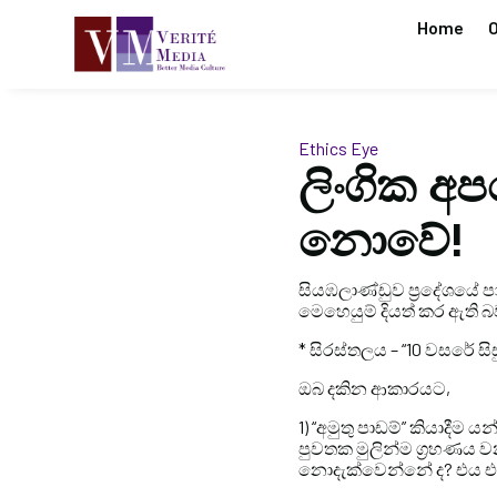
Home
O
Ethics Eye
ලිංගික අ
නොවේ!
සියඹලාණ්ඩුව ප්‍රදේශයේ
මෙහෙයුම් දියත් කර ඇති 
* සිරස්තලය – “10 වසරේ සි
ඔබ දකින ආකාරයට,
1) “අමුතු පාඩම්” කියාදී
පුවතක මුලින්ම ග්‍රහණය
නොදැක්වෙන්නේ ද? එය එ