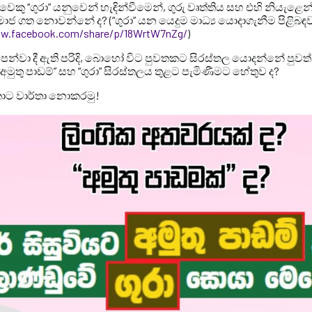
කු “ගුරා” යනුවෙන් හැඳින්වීමෙන්, ගුරු වෘත්තිය සහ එහි නියැළ
 ගත නොවන්නේ ද? (“ගුරා” යන යෙදුම මාධ්‍ය යොදාගැනීම පිළිබඳ
ww.facebook.com/share/p/18WrtW7nZg/
)
 පෙන්වා දී ඇති පරිදි, බොහෝ විට පුවතකට සිරස්තල යොදන්නේ පුවත් 
මුතු පාඩම්” සහ “ගුරා” සිරස්තලය තුළට පැමිණීමට හේතුව ද?
කොට වාර්තා නොකරමු!