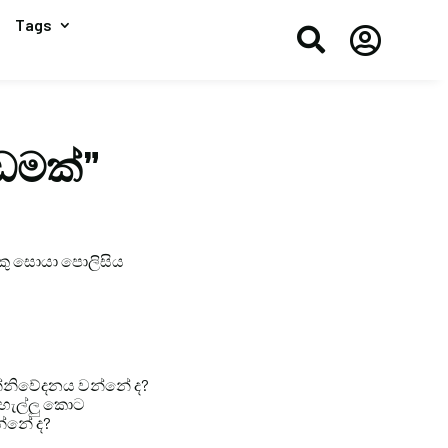
Tags


ඩමක්”
කු සොයා පොලිසිය
 සන්නිවේදනය වන්නේ ද?
ැහැල්ලු කොට
්නේ ද?