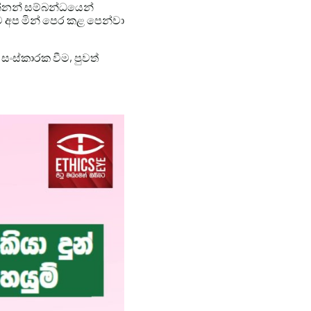
ෙන්නන් සම්බන්ධයෙන්
ව අප මින් පෙර කළ පෙන්වා
සංස්කාරක වීම, පුවත්