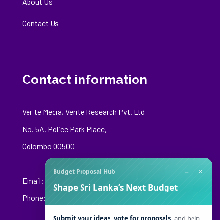
About Us
Contact Us
Contact information
Verité Media, Verité Research Pvt. Ltd
No. 5A, Police Park Place,
Colombo 00500
−
×
Budget Proposal Hub
Email:
media@veriteresearch.org
Shape Sri Lanka’s Next Budget
Phone: +94 76 148 8544
Submit your ideas, vote for proposals,
and help