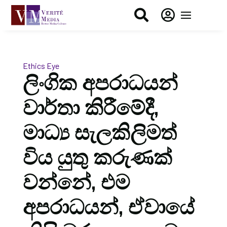


Ethics Eye
ලිංගික අපරාධයන්
වාර්තා කිරීමේදී,
මාධ්‍ය සැලකිලිමත්
විය යුතු කරුණක්
වන්නේ, එම
අපරාධයන්, ඒවායේ