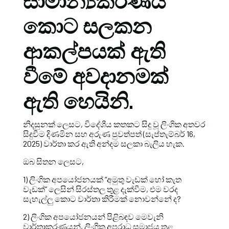
සාමාන්‍යකරණය
කොට සලකන
ආකල්පයක් ඇති
වීමේ අවදානමක්
ඇති හෙයිනි.
නිදසුනක් ලෙසට, විදේශීය කතකට සිදු වූ ලිංගික අතවර
සිදුවීම දිණමින සහ අරුණ පුවත්පත් (සැප්තැම්බර් 16,
2025) වාර්තා කර ඇති අන්දම සලකා බැලිය හැක.
ඔබ සිතන ලෙසට,
1) ලිංගික අපයෝජනයක් “අමුතු වැඩක් හෝ කැත
වැඩක්” ලෙසින් සිරස්තල තුළ දැක්වීම, එම වරද
සැහැල්ලු කොට වාර්තා කිරීමක් නොවන්නේ ද?
2) ලිංගික අපයෝජනයන් පිළිබඳව මෙවැනි
වාර්තාකරණයන්, ලිංගික අපරාධ සමාජය තුළ