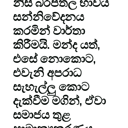
නිසි බරපතල භාවය
සන්නිවේදනය
කරමින් වාර්තා
කිරීමයි. මන්ද යත්,
එසේ නොකොට,
එවැනි අපරාධ
සැහැල්ලු කොට
දැක්වීම මගින්, ඒවා
සමාජය තුළ