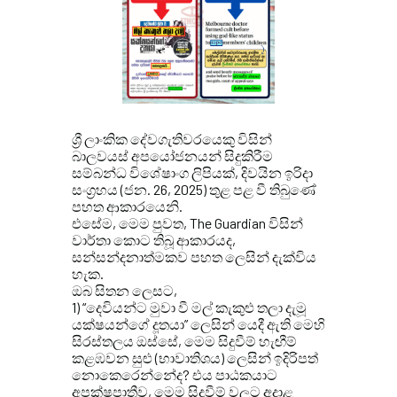
ශ්
රී ලාංකික දේවගැතිවරයෙකු විසින්
බාලවයස් අපයෝජනයන් සිදුකිරීම
සම්බන්ධ විශේෂාංග ලිපියක්, දිවයින ඉරිදා
සංග්
රහය (ජන. 26, 2025) තුළ පළ වී තිබුණේ
පහත ආකාරයෙනි.
එසේම, මෙම පුවත, The Guardian විසින්
වාර්තා කොට තිබූ ආකාරයද,
සන්සන්දනාත්මකව පහත ලෙසින් දැක්විය
හැක.
ඔබ සිතන ලෙසට,
1)
“දෙවියන්ට මුවා වී මල් කැකුළු තලා දැමූ
යක්ෂයන්ගේ දූතයා” ලෙසින් යෙදී ඇති මෙහි
සිරස්තලය ඔස්සේ, මෙම සිදුවීම් හැඟීම්
කළඹවන සුළු (භාවාතිශය) ලෙසින් ඉදිරිපත්
නොකෙරෙන්නේද? එය පාඨකයාට
අපක්ෂපාතීව, මෙම සිදුවීම් වලට අදාළ