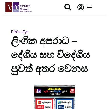


Ethics Eye
ලිංගික අපරාධ –
දේශීය සහ විදේශීය
පුවත් අතර වෙනස​