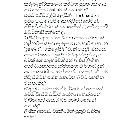
කරුණු නිරීක්ෂණය කරමින් පුවත ග්
රහණය
කර ගැනීමට බාධාවක් නොවේද?
එයට ප්
රතිවිරුද්ධ ලෙසින්, The Guardian
පුවත කරුණු පමණක් ඉදිරිපත් කරමින්,
කිසිදු විනිශ්චයක් නොදෙමින් ලියැවී ඇතැයි
ඔබ නොසිතන්නේ ද?
2) ලිංගික අපරාධයක් හෝ අපයෝජනයක්
හැඳින්වීම සඳහා ඇතැම් මාධ්
ය භාවිතා කරන
“දූෂණය”, “කෙලෙසීම” වැනි යෙදුම් ඔස්සේ,
අපයෝජනයට ලක්වූවන් අපවිත්
ර වී ඇති
බවක් නොහැඟවෙන්නේද? එය ලිංගික
අපරාධයන්/අපයෝජනයන් ට මුහුණ දුන්
අය කෙරෙහි තවමත් පවතින සමාජ ගර්හාව
තීව්
ර වීමටත් හේතු නොවන බවට සහතික
විය හැකිද?
ඒ අනුව, මෙම පුවත් වාර්තාවන් දෙකෙන්,
මෙම සිදුවීම වඩාත් යෝග්
ය ආකාරයෙන්
වාර්තා කර ඇතැයි ඔබ තෝරාගන්නේ
කුමක්ද?
ලිංගික අපරාධ වගකීමෙන් යුතුව වාර්තා
කරමු!