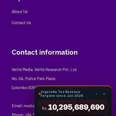
About Us
Contact Us
Contact information
Verité Media, Verité Research Pvt. Ltd
No. 5A, Police Park Place,
Colombo 00500
Cigarette Tax Revenue
−
×
Forgone since Jan 2026
10,295,689,854
Email:
media@veriteresearch.org
Rs.
Phone: +94 76 148 8544