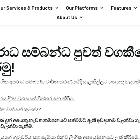
ur Services & Products
Our Platforms
Features
About Us
පරාධ සම්බන්ධ පුවත් වගකී
මු!
ලිංගික අපරාධ සම්බන්ධ වාර්තාකරණයේදී සැළකිල්ලට ගත යුතු වැදගත
කාරය දීර්ඝ වශයෙන් විස්තර නොකීරීම.
ු වන්නේ කුමක්ද?
ුහුණ දුන් අයෙකු නැවත කම්පනයට පත්වීමට ඇති අවදානම වළක්වා ග
වලක්වා ගැනීම.
 ඇයගේ ගුරුවරිය සහ සැමියා එක්ව ලිංගික අපයෝජනයට ලක් කිරීමේ 