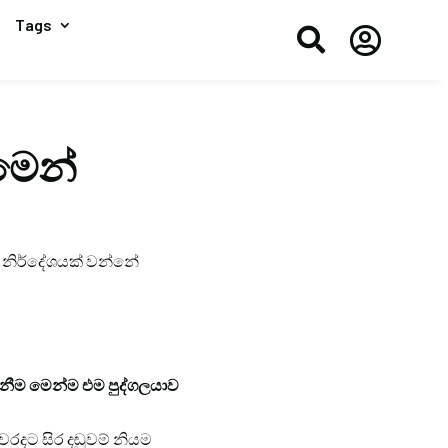
Tags


මෙන්
් නිර්දේශයක් වන්නේ
ැනීම මෙන්ම එම පුද්ගලයාව
වරදට සිර දඬුවම් නියම