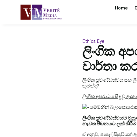
Home
O
Ethics Eye
ලිංගික අ
වාර්තා කර
ලිංගික ප්‍රචණ්ඩත්වය සහ 
කුමක්ද?
ලිංගික අපරාධය සිදු වූ ආ
මෙමඟින් බලාපොරොත්ත
ලිංගික ප්‍රචණ්ඩත්වයට ම
නැවත පීඩනයට ලක් කිරීම 
ඒ අනුව, පාසල් සිසුවියක්