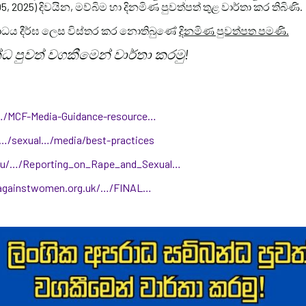
05, 2025) දිවයින, මව්බිම හා දිනමිණ පුවත්පත් තුළ වාර්තා කර තිබිණි.
අපරාධය දීර්ඝ ලෙස විස්තර කර නොතිබුණේ
දිනමිණ පුවත්පත පමණි.
්ධ පුවත් වගකීමෙන් වාර්තා කරමු!
…/MCF-Media-Guidance-resource…
/…/sexual…/media/best-practices
du/…/Reporting_on_Rape_and_Sexual…
eagainstwomen.org.uk/…/FINAL…