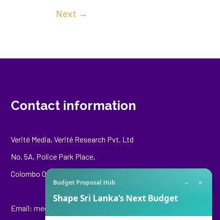
Next
→
Contact information
Verité Media, Verité Research Pvt. Ltd
No. 5A, Police Park Place,
Colombo 00500
−
×
Budget Proposal Hub
Shape Sri Lanka’s Next Budget
Email:
media@veriteresearch.org