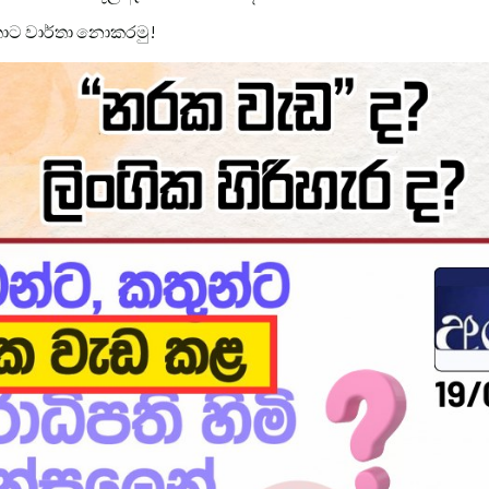
කොට වාර්තා නොකරමු!