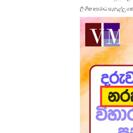
ලිංගික අපරාධ සැහැල්ලු 