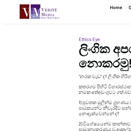
Home
O
Ethics Eye
ලිංගික අප
නොකරමු
“නරක වැඩ” ද? ලිංගික හිරිහ
කතරගම පිහිටි විහාරස්ථාන 
නමක අත්අඩංගුවට ගත් බව අ
1) පුවතක මුලින්ම ග්‍රහණ
පාඨකයන්ට නිවැරදිව සන
නොදැක්වෙන්නේ ද?
2) විශේෂයෙන්ම කාන්තාවන්
සාමාන්‍යකරණය වූ ආකල්