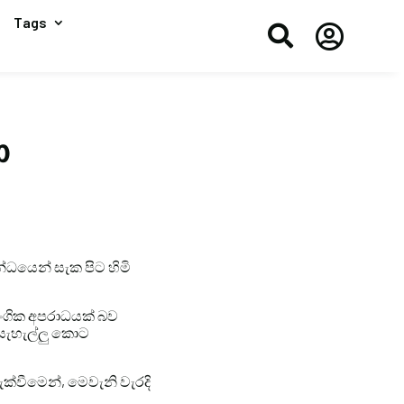
Tags


ා
න්ධයෙන් සැක පිට හිමි
ලිංගික අපරාධයක් බව
සැහැල්ලු කොට
ක්වීමෙන්, මෙවැනි වැරදි