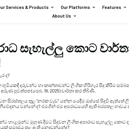
ur Services & Products
Our Platforms
Features
About Us
රාධ සැහැල්ලු කොට වාර්ත
!
ැර ද?
භූමියකදී දරුවන්ට හා කාන්තාවන්ට ලිංගික හිරිහැර සිදු කිරීම සම්බ
රුණ පුවත්පත (පෙබ. 19, 2025) වාර්තා කර තිබිණි.
ය වන සිරස්තලය තුළ “නරක වැඩ” යන්න යෙදීම ඔස්සේ සිදුවී ඇත්තේ 
්නිවේදනය වන්නේ ද? එමගින් එම අපරාධයෙහි ඇති බරපතල භාවය 
ට හා ළමුන්ට මුහුණ දීමට සිදුවන ලිංගික අපාරාධ සැහැල්ලු කොට දැ
පයක් සමාජය තුළ ඇති නොවන්නේද?