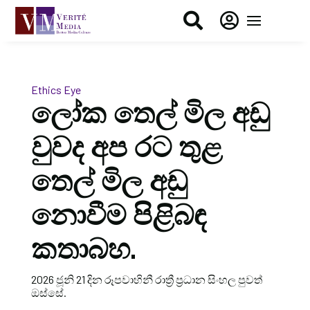


Ethics Eye
ලෝක තෙල් මිල අඩු
වුවද අප රට තුළ
තෙල් මිල අඩු
නොවීම පිළිබඳ
කතාබහ.
2026 ජූනි 21 දින රූපවාහිනී රාත්‍රී ප්‍රධාන සිංහල පුවත්
ඔස්සේ.