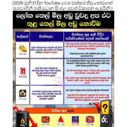
(2026 ජූනි 21 දින YouTube වෙත එක්කර තිබූ තෝරාගත්
රූපවාහිනී රාත්‍රී ප්‍රධාන සිංහල පුවත් විකාශන ඇසුරිනි.)