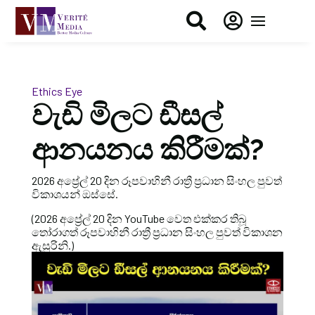


Ethics Eye
වැඩි මිලට ඩීසල්
ආනයනය කිරීමක්?
2026 අප්‍රේල් 20 දින රූපවාහිනී රාත්‍රී ප්‍රධාන සිංහල පුවත්
විකාශයන් ඔස්සේ.
(2026 අප්‍රේල් 20 දින YouTube වෙත එක්කර තිබූ
තෝරාගත් රූපවාහිනී රාත්‍රී ප්‍රධාන සිංහල පුවත් විකාශන
ඇසුරිනි.)