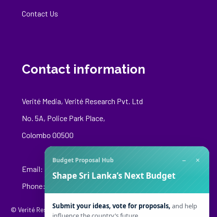
Contact Us
Contact information
Verité Media, Verité Research Pvt. Ltd
No. 5A, Police Park Place,
Colombo 00500
−
×
Budget Proposal Hub
Email:
media@veriteresearch.org
Shape Sri Lanka’s Next Budget
Phone: +94 76 148 8544
Submit your ideas, vote for proposals,
and help
© Verité Research Private Limited. All Rights Reserved.
influence the country’s future.