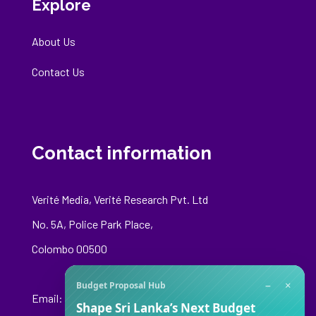
Explore
About Us
Contact Us
Contact information
Verité Media, Verité Research Pvt. Ltd
No. 5A, Police Park Place,
Colombo 00500
−
×
Budget Proposal Hub
Email:
media@veriteresearch.org
Shape Sri Lanka’s Next Budget