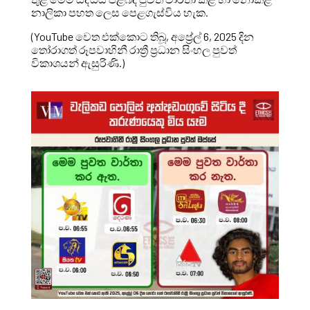
නාලිකා පහත ලෙස පෙළගැස්විය හැක.
(YouTube වෙත එක්කොට තිබූ, අප්‍රේල් 6, 2025 දින
තෝරාගත් රූපවාහිනී රාත්‍රී ප්‍රධාන සිංහල පුවත්
විකාශයන් ඇසුරිණි.)