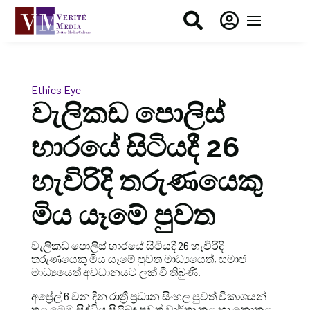


Ethics Eye
වැලිකඩ පොලිස්
භාරයේ සිටියදී 26
හැවිරිදි තරුණයෙකු
මිය යෑමේ පුවත
වැලිකඩ පොලිස් භාරයේ සිටියදී 26 හැවිරිදි
තරුණයෙකු මිය යෑමේ පුවත මාධ්‍යයෙත්, සමාජ
මාධ්‍යයෙත් අවධානයට ලක් වී තිබුණි.
අප්‍රේල් 6 වන දින රාත්‍රී ප්‍රධාන සිංහල පුවත් විකාශයන්
තුළ මෙම සිද්ධිය පිළිබඳ පුවත් වාර්තා කළ හා නොකළ