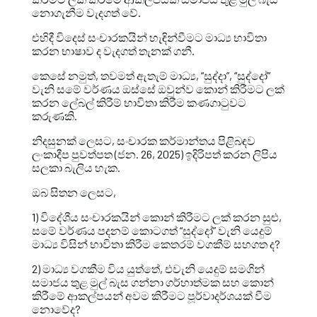
නොගැනීම වැදගත් වේ.
එහිදී විදෙස් සංචාරකයින් හැඳින්වීමට මාධ්‍ය භාවිතා
කරන භාෂාව ද වැදගත් තැනක් ගනී.
කෙසේ නමුත්, තවමත් ඇතැම් මාධ්‍ය, “සුද්දා”, “සුද්දෝ”
වැනි සමේ වර්ණය ඔස්සේ ඔවුන්ව කොන් කිරීමට ලක්
කරන ලේබල් කිරීම් භාවිතා කිරීම කණගාටුවට
කරුණකි.
නිදසුනක් ලෙසට, සංචාරක කර්මාන්තය පිළිබඳව
ලංකාදීප පුවත්පත (ජන. 26, 2025) ඉදිරිපත් කරන ලිපිය
සලකා බැලිය හැක.
ඔබ සිතන ලෙසට,
1) විදේශීය සංචාරකයින් කොන් කිරීමට ලක් කරන සුළු,
සමේ වර්ණය පදනම් කොටගත් “සුද්දෝ” වැනි යෙදුම්
මාධ්‍ය විසින් භාවිතා කිරීම කෙතරම් වගකීම් සහගත ද?
2) මාධ්‍ය වගකීම විය යුත්තේ, එවැනි යෙදුම් සමගින්
සමාජය තුළ මුල් බැස ගන්නා ගර්හාත්මක සහ කොන්
කිරීමේ ආකල්පයන් අවම කිරීමට පූර්වාදර්ශයක් වීම
නොවේද?