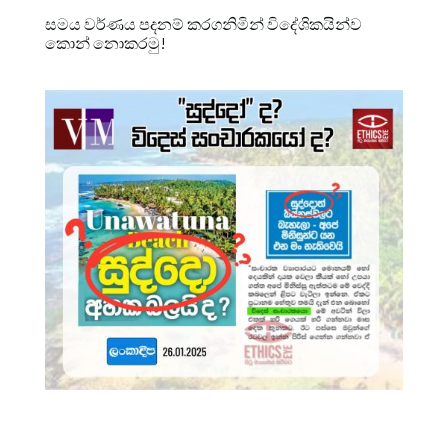
සමය වර්ණය පදනම් කරගනිමින් විදේශිකයින්ව
කොන් නොකරමු!