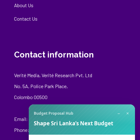
About Us
Contact Us
Contact information
Verité Media, Verité Research Pvt. Ltd
No. 5A, Police Park Place,
Colombo 00500
−
×
Budget Proposal Hub
Email:
media@veriteresearch.org
Shape Sri Lanka’s Next Budget
Phone: +94 76 148 8544