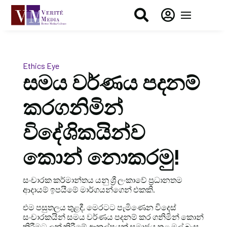


Ethics Eye
සමය වර්ණය පදනම්
කරගනිමින්
විදේශිකයින්ව
කොන් නොකරමු!
සංචාරක කර්මාන්තය යනු ශ්‍රී ලංකාවේ ප්‍රධානතම
ආදායම් ඉපයීමේ මාර්ගයන්ගෙන් එකකි.
එම පසුතලය තුළදී, මෙරටට පැමිණෙන විදෙස්
සංචාරකයින් සමය වර්ණය පදනම් කර ගනිමින් කොන්
කිරීමට ලක් කිරීමේ ආකල්පයක් සමාජය තුළ මුල් බැස