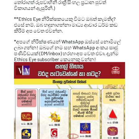
තෝරාගත් රූපවාහිනි රාත්‍රී සිංහල ප්‍රධාන පුවත්
විකාශයන් ඇසුරිනි.)
**Ethics Eye නිරීක්ෂකයෙකු වීමට ඔබත් කැමතිද?
එසේ නම්, ඔබ හඳුනාගන්නා මාධ්‍ය ආචාර ධර්ම කඩ
කිරීම් අප වෙත එවන්න.
*අපගේ නිරීක්ෂණයන් WhatsApp ඔස්සේ නොමිලේ
ලබා ගන්න! ඔබගේ නම සහ WhatsApp අංකය සෘජු
පණිවිඩයක් (DM/inbox) හරහා අප වෙත එවා, දැන්ම
Ethics Eye subscriber කෙනෙකු වන්න!