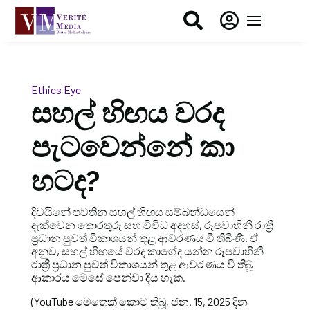


Ethics Eye
සහල් හිඟය වරද
පැටවෙන්නේ කා
හටද?
දිවයිනේ පවතින සහල් හිඟය සම්බන්ධයෙන්
දැක්වෙන තොරතුරු සහ විවිධ අදහස්, රූපවාහිනී රාත්‍රී
ප්‍රධාන පුවත් විකාශයන් තුළ ආවරණය වී තිබිණි. ඒ
අනුව, සහල් හිඟයේ වරද කාගේද යන්න රූපවාහිනී
රාත්‍රී ප්‍රධාන පුවත් විකාශයන් තුළ ආවරණය වී තිබූ
ආකාරය මෙසේ පෙන්වා දිය හැක.
(YouTube මෙතෙක් කොට තිබූ, ජන. 15, 2025 දින