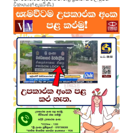
විකාශයන් ඇසුරිණි.)