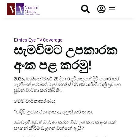


Ethics Eye
TV Coverage
සැමවිමට උපකාරක
අංක පළ කරමු!
2025, ඔක්තෝම්බර් 29 දින රැදවියකුගේ දිවි තොර කර
ගැනීමක් සම්බන්ධ පුවතක් ස්වර්ණවාහිනී රාත්‍රී ප්‍රධාන
පුවත් වාර්තා කර තිබිණි.
මෙම වාර්තාකරණය,
*හදිසි උපකාරක අංක ඇතුලත් කර නැත.
මෙවැනි පුවත් වාර්තා කරන විට උපකාරක අංකයක්
සඳහන් කිරීම වැදගත් වන්නේ ඇයි?