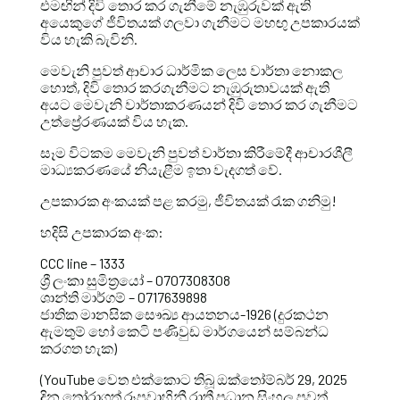
එමඟින් දිවි තොර කර ගැනීමේ නැඹුරුවක් ඇති
අයෙකුගේ ජීවිතයක් ගලවා ගැනීමට මහඟු උපකාරයක්
විය හැකි බැවිනි.
මෙවැනි පුවත් ආචාර ධාර්මික ලෙස වාර්තා නොකල
හොත්, දිවි තොර කරගැනීමට නැඹුරුතාවයක් ඇති
අයට මෙවැනි වාර්තාකරණයන් දිවි තොර කර ගැනීමට
උත්ප්‍රේරණයක් විය හැක.
සෑම විටකම මෙවැනි පුවත් වාර්තා කිරීමේදී ආචාරශීලී
මාධ්‍යකරණයේ නියැළීම ඉතා වැදගත් වේ.
උපකාරක අංකයක් පළ කරමු, ජීවිතයක් රැක ගනිමු!
හදිසි උපකාරක අංක:
CCC line – 1333
ශ්‍රී ලංකා සුමිත්‍රයෝ – 0707308308
ශාන්ති මාර්ගම් – 0717639898
ජාතික මානසික සෞඛ්‍ය ආයතනය-1926 (දුරකථන
ඇමතුම් හෝ කෙටි පණිවුඩ මාර්ගයෙන් සම්බන්ධ
කරගත හැක)
(YouTube වෙත එක්කොට තිබූ ඔක්තෝම්බර් 29, 2025
දින තෝරාගත් රූපවාහිනී රාත්‍රී ප්‍රධාන සිංහල පුවත්