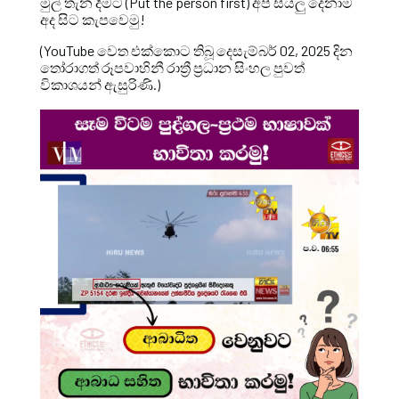
මුල් තැන දීමට (Put the person first) අපි සියලු දෙනාම
අද සිට කැපවෙමු!
(YouTube වෙත එක්කොට තිබූ දෙසැම්බර් 02, 2025 දින
තෝරාගත් රූපවාහිනී රාත්‍රී ප්‍රධාන සිංහල පුවත්
විකාශයන් ඇසුරිණි.)