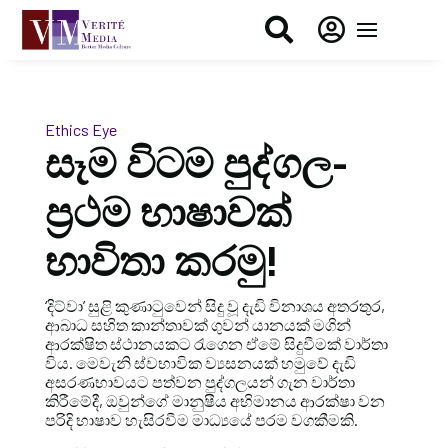


Ethics Eye
සෑම විටම පුද්ගල-
ප්‍රථම භාෂාවක්
භාවිතා කරමු!
‘දිට්වා’ සුළි කුණාටුවෙන් සිදු වූ දැඩි විනාශය අතරතුර,
ආබාධ සහිත කාන්තාවක් ගුවන් යානයක් මගින්
ආරක්ෂිත ස්ථානයකට රැගෙන ඒමේ සිදුවීමක් වාර්තා
විය. මෙවැනි ස්වභාවික ව්‍යසනයක් හමුවේ දැඩි
අසරණභාවයට පත්වන පුද්ගලයන් ගැන වාර්තා
කිරීමේදී, ඔවුන්ගේ මානුෂීය අභිමානය ආරක්ෂා වන
පරිදි භාෂාව හැසිරවීම මාධ්‍යයේ පරම වගකීමකි.