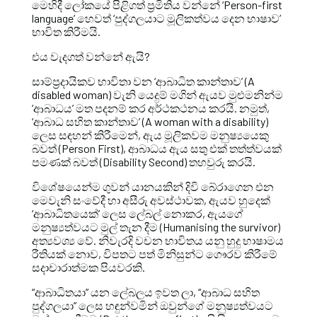
මෙහිදී ලෝකයේ පිළිගත් ප්‍රමිතිය වන්නේ ‘Person-first
language’ හෙවත් ‘පුද්ගලයාට මූලිකත්වය දෙන භාෂාව’
භාවිත කිරීමයි.
එය වැදගත් වන්නේ ඇයි?
සාම්ප්‍රදායිකව භාවිතා වන ‘ආබාධිත කාන්තාව’ (A
disabled woman) වැනි යෙදුම් මගින් ඇයව මුළුමනින්ම
‘ආබාධය’ මත පදනම් කර අර්ථකථනය කරයි. නමුත්,
‘ආබාධ සහිත කාන්තාව’ (A woman with a disability)
ලෙස සඳහන් කිරීමෙන්, ඇය මූලිකවම මනුෂ්‍යයෙකු
බවත් (Person First), ආබාධය ඇය සතු එක් තත්ත්වයක්
පමණක් බවත් (Disability Second) තහවුරු කරයි.
විශේෂයෙන්ම ගුවන් යානයකින් දිවි බේරාගෙන එන
මෙවැනි සංවේදී හා අසීරු අවස්ථාවක, ඇයව හුදෙක්
‘ආබාධිතයෙක්’ ලෙස ලේබල් නොකර, ඇයගේ
මනුෂ්‍යත්වයට මුල් තැන දීම (Humanising the survivor)
අත්‍යවශ්‍ය වේ. නිවැරදි වචන භාවිතය යනු හුදු භාෂාමය
රීතියක් නොව, විපතට පත් මිනිසුන්ට ගෞරව කිරීමේ
සදාචාරාත්මක පියවරකි.
“ආබාධිතයා” යන ලේබලය ඉවත ලා, “ආබාධ සහිත
පුද්ගලයා” ලෙස හඳුන්වමින් ඔවුන්ගේ මනුෂ්‍යත්වයට