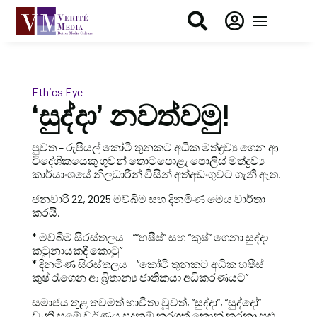


Ethics Eye
‘සුද්දා’ නවත්වමු!
පුවත – රුපියල් කෝටි තුනකට අධික මත්ද්‍රව්‍ය ගෙන ආ
විදේශිකයෙකු ගුවන් තොටුපොළැ පොලිස් මත්ද්‍රව්‍ය
කාර්යාංශයේ නිලධාරීන් විසින් අත්අඩංගුවට ගැනී ඇත.
ජනවාරි 22, 2025 මව්බිම සහ දිනමිණ මෙය වාර්තා
කරයි.
* මව්බිම සිරස්තලය – “”හෂීෂ්” සහ “කුෂ්” ගෙනා සුද්දා
කටුනායකදී කොටු”
* දිනමිණ සිරස්තලය – “කෝටි තුනකට අධික හෂීස්-
කුෂ් රැගෙන ආ බ්‍රිතාන්‍ය ජාතිකයා අධිකරණයට”
සමාජය තුළ තවමත් භාවිතා වූවත්, “සුද්දා”, “සුද්දෝ”
වැනි සමේ වර්ණය පදනම් කරගත් කොන් කරනා සුළු