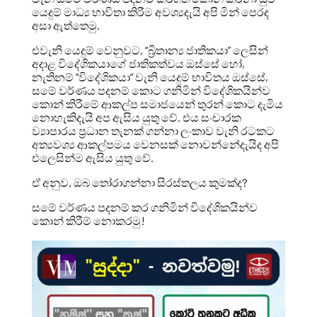
යෙදුම් මාධ්‍ය භාවිතා කිරීම අවශ්‍යදැයි අපි මින් පෙරද
අසා ඇත්තෙමු.
එවැනි යෙදුම් වෙනුවට, “බ්‍රිතාන්‍ය ජාතිකයා” ලෙසින්
අදාළ විදේශිකයාගේ ජාතිකත්වය ඔස්සේ හෝ,
නැතිනම් “විදේශිකයා” වැනි යෙදුම් භාවිතය ඔස්සේ,
සමේ වර්ණය පදනම් කොට ගනිමින් විදේශිකයින්ව
කොන් කිරීමේ ආකල්ප සමාජයෙන් තුරන් කොට දැමිය
නොහැකිදැයි අප ඇසිය යුතු වේ. එය සංචාරක
ව්‍යාපාරය ප්‍රධාන තැනක් ගන්නා ලංකාව වැනි රටකට
අත්‍යවශ්‍ය ආකල්පමය වෙනසක් නොවන්නේදැයිද අපි
එලෙසින්ම ඇසිය යුතු වේ.
ඒ අනුව, ඔබ තෝරාගන්නා සිරස්තලය කුමක්ද?
සමේ වර්ණය පදනම් කර ගනිමින් විදේශිකයින්ව
කොන් කිරීම් නොකරමු!