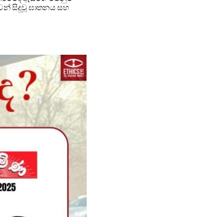
ෙන් සිදුවූ ඝාතනය සහ