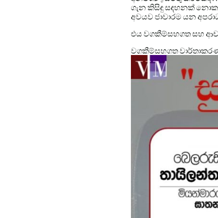
ගැන කිසිඳු සඳහනක් නොකරය
අවයව ජාවාරම යන අපරාධයට 
එය වගකීම්සහගත සහ ආචාර
වගකීම්සහගත වාර්තාකර