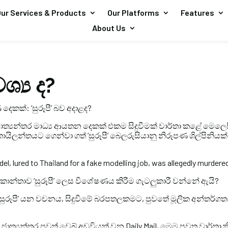
ur Services & Products
Our Platforms
Features
About Us
ශ්‍ය ද?
ෙකක්: ‘සුරූපී’ බව අදාළද?
 ජාත්‍යන්තර මාධ්‍ය ආයතන දෙකක් එකම සිදුවීමක් වාර්තා කළේ මෙලෙසි
ායිලන්තයට ගෙන්වා ගත් ‘සුරූපී’ බෙලරුසියානු නිරූපණ ශිල්පිනියක
el, lured to Thailand for a fake modelling job, was allegedly murdered
කාන්තාව ‘සුරූපී’ ලෙස විශේෂණය කිරීම ගැටලුකාරී වන්නේ ඇයි?
‘සුරූපී’ යන වචනය, සිදුවීමේ බරපතලකමට, පුවතේ මූලික අන්තර්ග
: ජාත්‍යන්තර පුවත් වෙබ් අඩවියක් වන Daily Mail, මෙම පුවත වාර්ත