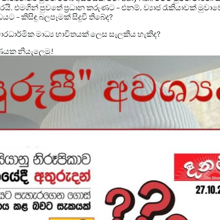
ි. එමගින් පුවතේ ප්‍රධාන කරුණට – එනම්, ව්‍යාජ රැකියාවක් මුවාව
– කිසිඳු බලපෑමක් සිදුවී තිබේද?
ධාර්මික මාධ්‍ය භාවිතයක් ලෙස සැලකිය හැකිද?
ණයක නියැලෙමු!