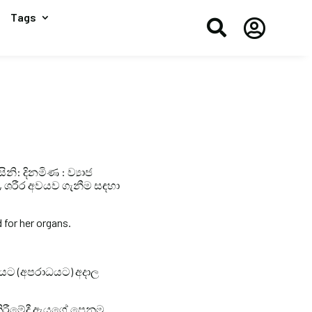
Tags


නි: දිනමිණ : ව්‍යාජ
්, ශරීර අවයව ගැනීම සඳහා
 for her organs.
තයට (අපරාධයට) අදාල
ා කිරීමේදී ඇයගේ පෙනුම