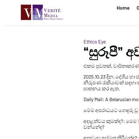
Home
O
Ethics Eye
“සුරූපී” අව
එකම පුවතක්, වාර්තාකරණ ද
2025.10.23 දින, දේශීය හා
නිරූපණ රැකියාවක් සඳහා ත
ඝාතනය කර ඇත.
Daily Mail: A Belarusian mod
මෙම අපරාධයට ගොදුරු වූ 
අදාළත්වය කුමක්ද?: මෙම 
වන්නේද?
අනවශ්‍ය ඉස්මතු කිරීමක්ද?