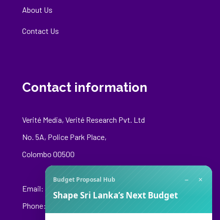
About Us
Contact Us
Contact information
Verité Media, Verité Research Pvt. Ltd
No. 5A, Police Park Place,
Colombo 00500
−
×
Budget Proposal Hub
Email:
media@veriteresearch.org
Shape Sri Lanka’s Next Budget
Phone: +94 76 148 8544