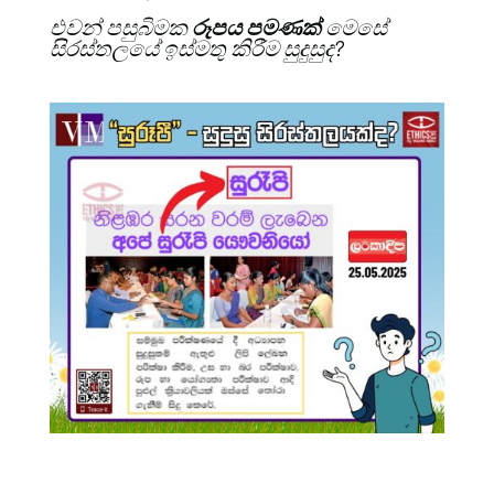
එවන් පසුබිමක
රූපය
පමණක්
මෙසේ
සිරස්තලයේ ඉස්මතු කිරීම සුදුසුද?