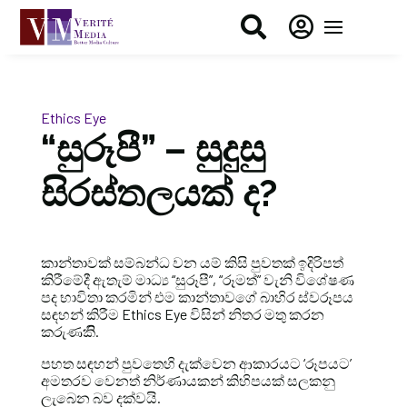


Ethics Eye
“සුරූපී” – සුදුසු
සිරස්තලයක් ද?
කාන්තාවක් සම්බන්ධ වන යම් කිසි පුවතක් ඉදිරිපත්
කිරීමේදී ඇතැම් මාධ්‍ය “සුරූපී”, “රූමත්” වැනි විශේෂණ
පද භාවිතා කරමින් එම කාන්තාවගේ බාහිර ස්වරූපය
සඳහන් කිරීම Ethics Eye
විසින් නිතර මතු කරන
කරුණකිි.
පහත සඳහන් පුවතෙහි දැක්වෙන ආකාරයට ‘රූපයට’
අමතරව වෙනත් නිර්ණායකන් කිහිපයක් සලකනු
ලැබෙන බව දක්වයි.