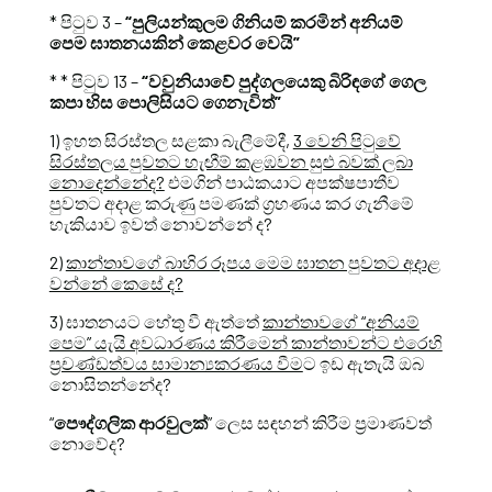
* පිටුව 3 –
“පුලියන්කුලම ගිනියම් කරමින් අනියම්
පෙම ඝාතනයකින් කෙළවර වෙයි”
* * පිටුව 13 –
“වවුනියාවේ පුද්ගලයෙකු බිරිඳගේ ගෙල
කපා හිස පොලිසියට ගෙනැවිත්”
1) ඉහත සිරස්තල සළකා බැලීමේදී,
3 වෙනි පිටුවේ
සිරස්තලය පුවතට හැඟීම් කළඹවන සුළු බවක් ලබා
නොදෙන්නේද?
එමගින් පාඨකයාට අපක්ෂපාතීව
පුවතට අදාළ කරුණු පමණක් ග්‍රහණය කර ගැනීමේ
හැකියාව ඉවත් නොවන්නේ ද?
2)
කාන්තාවගේ බාහිර රූපය මෙම ඝාතන පුවතට අදාළ
වන්නේ කෙසේ ද?
3) ඝාතනයට හේතු වී ඇත්තේ
කාන්තාවගේ “අනියම්
පෙම” යැයි අවධාරණය කිරීමෙන් කාන්තාවන්ට එරෙහි
ප්‍රචණ්ඩත්වය සාමාන්‍යකරණය වීම
ට ඉඩ ඇතැයි ඔබ
නොසිතන්නේද?
“
පෞද්ගලික ආරවුලක්
” ලෙස සඳහන් කිරීම ප්‍රමාණවත්
නොවේද?