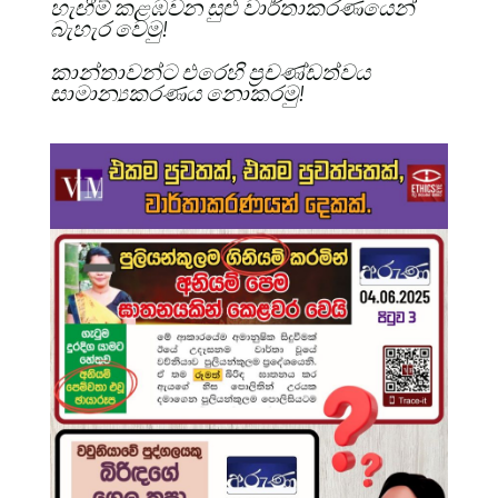
හැඟීම් කළඹවන සුළු වාර්තාකරණයෙන්
බැහැර වෙමු!
කාන්තාවන්ට එරෙහි ප්‍රචණ්ඩත්වය
සාමාන්‍යකරණය නොකරමු!