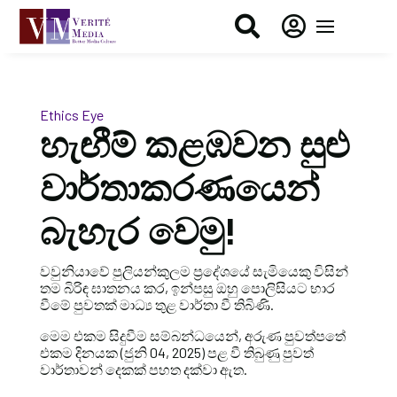


Ethics Eye
හැඟීම් කළඹවන සුළු
වාර්තාකරණයෙන්
බැහැර වෙමු!
වවුනියාවේ පුලියන්කුලම ප්‍රදේශයේ සැමියෙකු විසින්
තම බිරිඳ ඝාතනය කර, ඉන්පසු ඔහු පොලිසියට භාර
වීමේ පුවතක් මාධ්‍ය තුළ වාර්තා වී තිබිණි.
මෙම එකම සිදුවීම සම්බන්ධයෙන්, අරුණ
පුවත්පතේ
එකම දිනයක (ජුනි 04, 2025) පළ වී තිබුණු පුවත්
වාර්තාවන් දෙකක් පහත දක්වා ඇත.