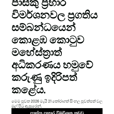
පාස්කු ප්‍රහාර
විමර්ශනවල ප්‍රගතිය
සම්බන්ධයෙන්
කොළඹ කොටුව
මහේස්ත්‍රාත්
අධිකරණය හමුවේ
කරුණු ඉදිරිපත්
කළේය.
මෙම පුවත 2026 මැයි 21 තෝරාගත් සිංහල පුවත්පත් වල
මුල් පිටු ඇසුරෙන්.