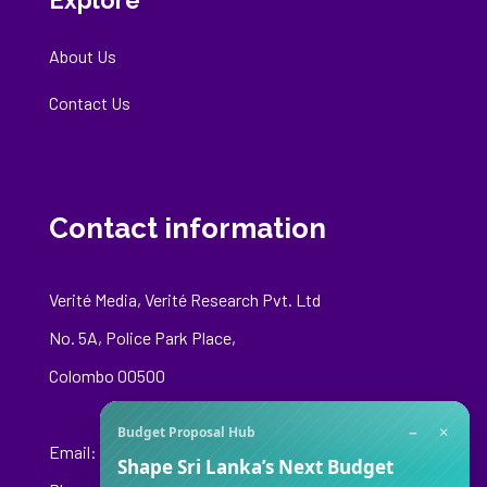
Explore
About Us
Contact Us
Contact information
Verité Media, Verité Research Pvt. Ltd
No. 5A, Police Park Place,
Colombo 00500
−
×
Budget Proposal Hub
Email:
media@veriteresearch.org
Shape Sri Lanka’s Next Budget