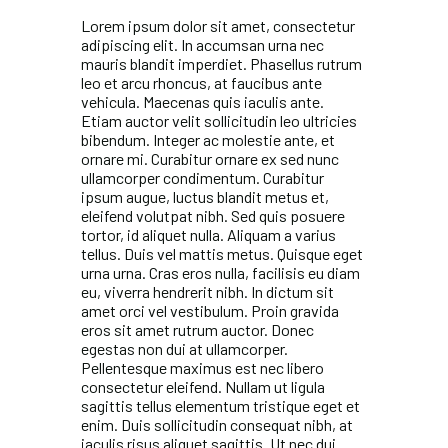
Lorem ipsum dolor sit amet, consectetur
adipiscing elit. In accumsan urna nec
mauris blandit imperdiet. Phasellus rutrum
leo et arcu rhoncus, at faucibus ante
vehicula. Maecenas quis iaculis ante.
Etiam auctor velit sollicitudin leo ultricies
bibendum. Integer ac molestie ante, et
ornare mi. Curabitur ornare ex sed nunc
ullamcorper condimentum. Curabitur
ipsum augue, luctus blandit metus et,
eleifend volutpat nibh. Sed quis posuere
tortor, id aliquet nulla. Aliquam a varius
tellus. Duis vel mattis metus. Quisque eget
urna urna. Cras eros nulla, facilisis eu diam
eu, viverra hendrerit nibh. In dictum sit
amet orci vel vestibulum. Proin gravida
eros sit amet rutrum auctor. Donec
egestas non dui at ullamcorper.
Pellentesque maximus est nec libero
consectetur eleifend. Nullam ut ligula
sagittis tellus elementum tristique eget et
enim. Duis sollicitudin consequat nibh, at
iaculis risus aliquet sagittis. Ut nec dui