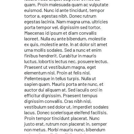
quam. Proin malesuada quam ac vulputate
euismod. Nunc id ante tincidunt, tempor
tortor a, egestas nibh. Donec rutrum
egestas lacinia. Nam magna urna, ultricies
porta tempor vel, dignissim sed tortor.
Maecenas id ipsum et diam convallis
laoreet. Nulla eu ante bibendum, molestie
ex quis, molestie ante. In at dolor sit amet
urna mollis sodales. Sed a nunc et enim
finibus hendrerit. Curabitur in mauris
luctus, lobortis lectus nec, posuere lectus.
Praesent ut vestibulum magna, eget
elementum nisl. Proin at felis nisl.
Pellentesque in tellus turpis. Nulla ut
sapien quam. Mauris porta ante nunc, et
auctor dui aliquam at. Sed iaculis orci in
efficitur dignissim. Praesent tempus
dignissim convallis. Cras nibh nisl,
vestibulum sed dolor ut, imperdiet sodales
lacus. Donec scelerisque eleifend facilisis.
Proin tempor tincidunt placerat. Nunc
justo erat, rutrum non placerat in, semper
non metus. Morbi mauris nunc, bibendum