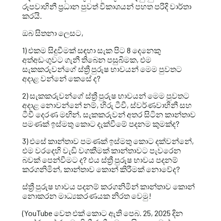
රූපවාහිනී ප්‍රධාන පුවත් විකාශයන් පහත පරිදි වාර්තා
කරයි.
ඔබ සිතනා ලෙසට,
1) එකම සිදුවීමක් සඳහා සැක පිට 8 දෙනෙකු
අත්අඩංගුවට ගැනී තිබෙන පසුබිමක, එම
සැකකරුවන්ගේ ස්ත්‍රී පුරුෂ භාවයන් මෙම පුවතට
අදාළ වන්නේ කෙසේ ද?
2) සැකකරුවන්ගේ ස්ත්‍රී පුරුෂ භාවයන් මෙම පුවතට
අදාළ නොවන්නේ නම්, හිරු ටීවී, ස්වර්ණවාහිනී සහ
ටීවී දෙරණ මඟින්, සැකකරුවන් අතර සිටින කාන්තාව
පමණක් ඉස්මතු කොට දැක්වීමේ පදනම කුමක්ද?
3) එසේ කාන්තාව පමණක් ඉස්මතු කොට දක්වන්නේ,
එම වරදෙහි වැඩි වගකීමක් කාන්තාවට පැවරෙන
බවක් පෙන්වීමට ද? එය ස්ත්‍රී පුරුෂ භාවය පදනම්
කරගනිමින්, කාන්තාව කොන් කිරීමක් නොවේද?
ස්ත්‍රී පුරුෂ භාවය පදනම් කරගනිමින් කාන්තාව කොන්
නොකරන මාධ්‍යකරණයක නිරත වෙමු!
(YouTube වෙත එක් කොට ඇති පෙබ. 25, 2025 දින