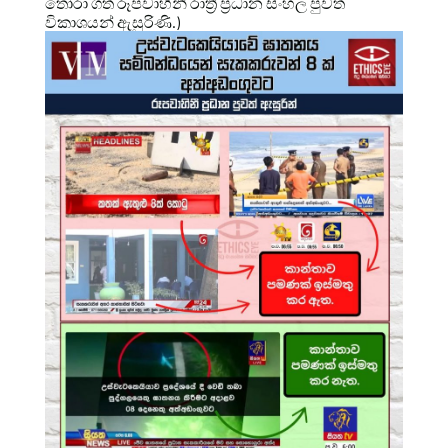
තෝරා ගත් රූපවාහිනී රාත්‍රී ප්‍රධාන සිංහල පුවත්
විකාශයන් ඇසුරිණි.)