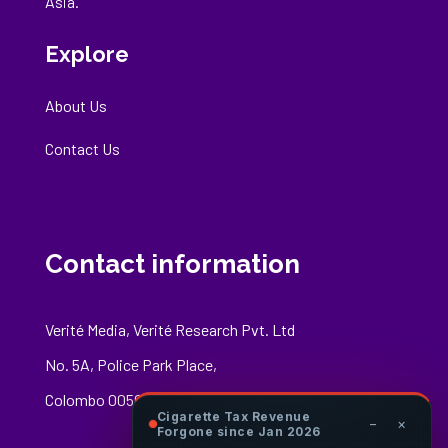
Asia.
Explore
About Us
Contact Us
Contact information
Verité Media, Verité Research Pvt. Ltd
No. 5A, Police Park Place,
Colombo 00500
Cigarette Tax Revenue
−
×
Forgone since Jan 2026