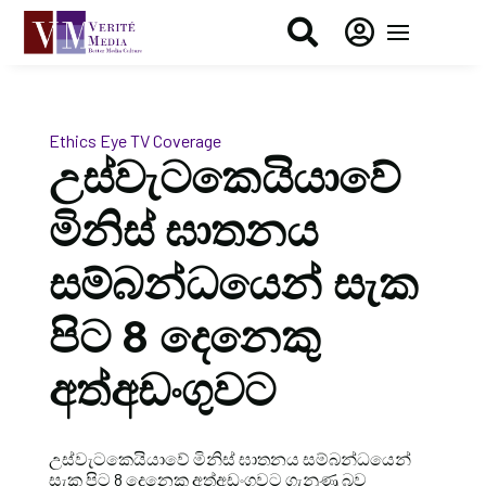


Ethics Eye
TV Coverage
උස්වැටකෙයියාවේ
මිනිස් ඝාතනය
සම්බන්ධයෙන් සැක
පිට 8 දෙනෙකු
අත්අඩංගුවට
උස්වැටකෙයියාවේ මිනිස් ඝාතනය සම්බන්ධයෙන්
සැක පිට 8 දෙනෙකු අත්අඩංගුවට ගැනුණු බව