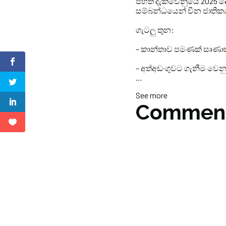
පහත දැක්වෙනුයේ 2025 දෙසැ
සම්බන්ධයෙන් චීන ජාතිකයන්
ගැටලු තුන:
– කාන්තාව පමණක් සෘණාත
– අත්අඩංගුවට ගැනීම වෙනු
…
See more
Commen