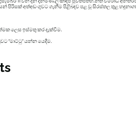
ම්බර් 11 වන දින දිනමිණ,ලංකාදීප පුවත්පත්හි,නීති විරෝධි අන්තර්ජා
 පිරිසක් අත්අඩංගුවට ගැනීම පිළිබඳව පළ වූ සිරස්තල තුළ හඳුනාගත් 
්මක ලෙස ඉස්මතු කර දැක්වීම.
වට “මාට්ටු” යන්න යෙදීම.
ts