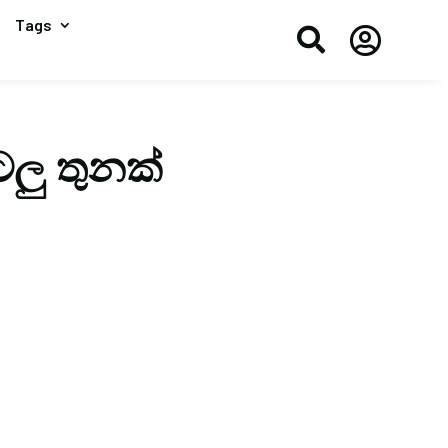
Tags


ටලු තුනක්