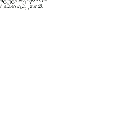
ල මූල්‍ය ගනුදෙනු කිරීම
ප්‍රධාන ගැටලු තුනකි.