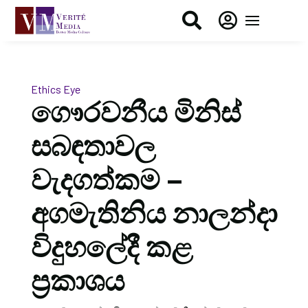


Ethics Eye
ගෞරවනීය මිනිස්
සබඳතාවල
වැදගත්කම –
අගමැතිනිය නාලන්දා
විදුහලේදී කළ
ප්‍රකාශය