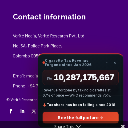
Contact information
Verité Media, Verité Research Pvt. Ltd
No. 5A, Police Park Place,
Colombo 00500
Cigarette Tax Revenue
−
×
Forgone since Jan 2026
10,287,175,829
Email:
media@veriteresearch.org
Rs.
Phone: +94 76 148 8544
Revenue forgone by taxing cigarettes at
67% of price — WHO recommends 75%.
© Verité Research Private Limited. All Rights Reserved.
↓
Tax share has been falling since 2018
See the full picture →
Share This