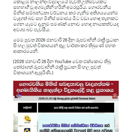
කොළඹ නාලන්දා විද්‍යාලයේ පැවති උත්සවයකට
සහභාගී වූ අගමැතිනි හරිනි අමරසූරිය, ගෞරවනීය
මිනිස් සම්බන්ධතා වර්ධනය කර ගැනීම අතිශයයෙන්ම
වැදගත් බව සහ මිනිස් සමාජය මීට වඩා හොඳ තැනකට
ගෙන යෑමට දැනුම පමණක් නොව හොද නායකත්වයද
අවශ්‍ය බව පැවසීය.
මෙම පුවත 2026 ජනවාරි 26 දින රූපවාහිනී රාත්‍රී ප්‍රධාන
සිංහල පුවත් විකාශයන් තුළ වාර්තා කර තිබුණේ පහත
ආකාරයෙනි.
(2026 ජනවාරි 26 දින YouTube වෙත එක්කොට තිබූ
තෝරාගත් රූපවාහිනී රාත්‍රී ප්‍රධාන සිංහල පුවත්
විකාශයන් ඇසුරිණි.)