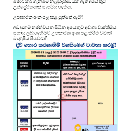
තොර කර ගැනීමේ නැඹුරුතාවයක් ඇති අයෙකුට
උත්ප්‍රේරකයක් සැපයිය හැකිය.
උපකාරක අංක පළ කළ යුත්තේ ඇයි?
අවදානම් තත්ත්වයක සිටින අයෙකුට අවශ්‍ය වෘත්තිමය
සහාය ලබාගැනීමට උපකාරක අංක පළ කිරීම වඩාත්
මානූෂීය පියවරකි.