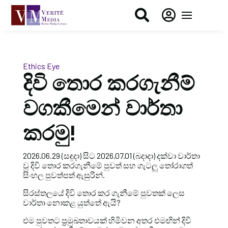


Ethics Eye
දිවි තොර කරගැනීම්
වගකීමෙන් වාර්තා
කරමු!
2026.06.29 (සඳුදා) සිට 2026.07.01 (බදාදා) දක්වා වාර්තා
වූ දිවි තොර කරගැනීමේ පුවත් සහ ගැටලු තෝරාගත්
සිංහල පුවත්පත් ඇසුරින්.
සිරස්තලයේ දිවි තොර කර ගැනීමේ පුවතක් ලෙස
වාර්තා නොකළ යුත්තේ ඇයි?
එම පුවතට ප්‍රමුඛතාවයක් හිමිවන අතර එමඟින් දිවි