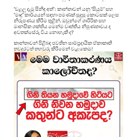
“වළලු දැමූ සිනිඳු අත්”: කාන්තාවන් යනු “සියුම්” සහ
“මෘදු” කාර්යයන් සඳහා පමණක් සුදුසු කොටසක් ලෙස
නිරූපණය කිරීම තුළින්, ඔවුන්ගේ ශාරීරික සහ
මානසික ශක්තිය මෙන්ම වෘත්තීය නිපුණතාවය ද
අවතක්සේරු විය නොහැකි ද?
කාන්තාවන් පිළිබඳ පවතින සාම්ප්‍රදායික ඒකාකෘති
තවදුරටත් තහවුරු කිරීමෙන් වැළකෙමු!