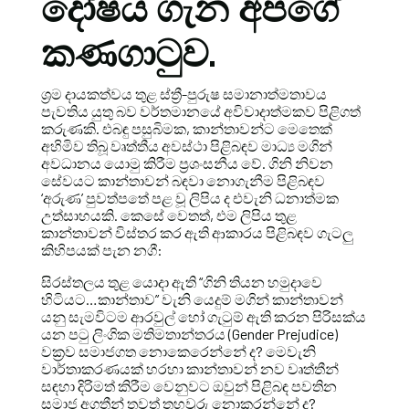
දෝෂය ගැන අපගේ
කණගාටුව.
ශ්‍රම දායකත්වය තුළ ස්ත්‍රී-පුරුෂ සමානාත්මතාවය
පැවතිය යුතු බව වර්තමානයේ අවිවාදාත්මකව පිළිගත්
කරුණකි. එබඳු පසුබිමක, කාන්තාවන්ට මෙතෙක්
අහිමිව තිබූ වෘත්තීය අවස්ථා පිළිබඳව මාධ්‍ය මගින්
අවධානය යොමු කිරීම ප්‍රශංසනීය වේ. ගිනි නිවන
සේවයට කාන්තාවන් බඳවා නොගැනීම පිළිබඳව
‘අරුණ’ පුවත්පතේ පළ වූ ලිපිය ද එවැනි ධනාත්මක
උත්සාහයකි. කෙසේ වෙතත්, එම ලිපිය තුළ
කාන්තාවන් විස්තර කර ඇති ආකාරය පිළිබඳව ගැටලු
කිහිපයක් පැන නගී:
සිරස්තලය තුළ යොදා ඇති “ගිනි තියන හමුදාවෙ
හිටියට…කාන්තාව” වැනි යෙදුම් මගින් කාන්තාවන්
යනු සැමවිටම ආරවුල් හෝ ගැටුම් ඇති කරන පිරිසක්ය
යන පටු ලිංගික මතිමතාන්තරය (Gender Prejudice)
වක්‍රව සමාජගත නොකෙරෙන්නේ ද? මෙවැනි
වාර්තාකරණයක් හරහා කාන්තාවන් නව වෘත්තීන්
සඳහා දිරිමත් කිරීම වෙනුවට ඔවුන් පිළිබඳ පවතින
සමාජ අගතීන් තවත් තහවුරු නොකරන්නේ ද?