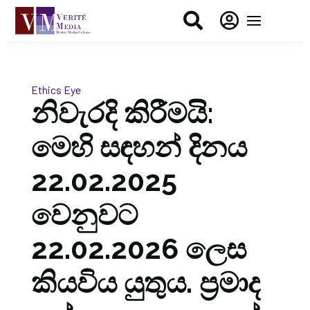


Ethics Eye
නිවැරදි කිරීමයි:
මෙහි සඳහන් දිනය
22.02.2025
වෙනුවට
22.02.2026 ලෙස
කියවිය යුතුය. ප්‍රමාද