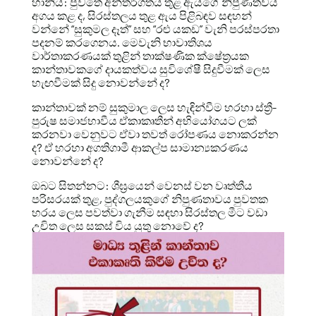
හානිය: පුවතේ අන්තර්ගතය තුළ ඇයගේ නිපුණත්වය
අගය කළ ද, සිරස්තලය තුළ ඇය පිළිබඳව සඳහන්
වන්නේ “සුකුමල දෑත්” සහ “රළු යකඩ” වැනි පරස්පරතා
පදනම් කරගෙනය. මෙවැනි භාවාතිශය
වාර්තාකරණයක් තුළින් තාක්ෂණික ක්ෂේත්‍රයක
කාන්තාවකගේ දායකත්වය සුවිශේෂී සිදුවීමක් ලෙස
හැඟවීමක් සිදු නොවන්නේ ද?
කාන්තාවක් නම් සුකුමාල ලෙස හැඳින්වීම හරහා ස්ත්‍රී-
පුරුෂ සමාජභාවීය ඒකාකෘතීන් අභියෝගයට ලක්
කරනවා වෙනුවට ඒවා තවත් රෝපණය නොකරන්න
ද? ඒ හරහා අගතිගාමී ආකල්ප සාමාන්‍යකරණය
නොවන්නේ ද?
ඔබට සිතන්නට: ශීඝ්‍රයෙන් වෙනස් වන වෘත්තීය
පරිසරයක් තුළ, පුද්ගලයකුගේ නිපුණතාවය පුවතක
හරය ලෙස පවත්වා ගැනීම සඳහා සිරස්තල මීට වඩා
උචිත ලෙස සකස් විය යුතු නොවේ ද?