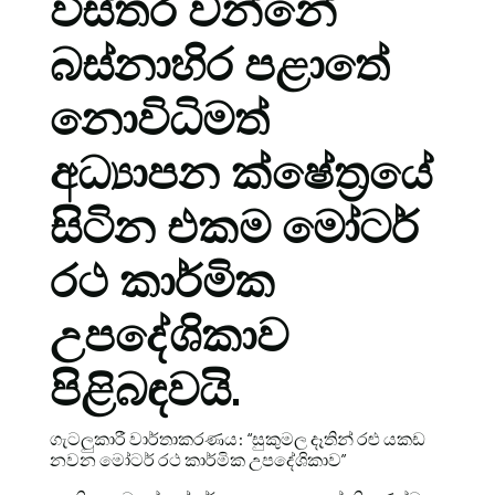
විස්තර වන්නේ
බස්නාහිර පළාතේ
නොවිධිමත්
අධ්‍යාපන ක්ෂේත්‍රයේ
සිටින එකම මෝටර්
රථ කාර්මික
උපදේශිකාව
පිළිබඳවයි.
ගැටලුකාරී වාර්තාකරණය: “සුකුමල දෑතින් රළු යකඩ
නවන මෝටර් රථ කාර්මික උපදේශිකාව”