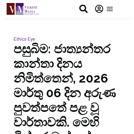


Ethics Eye
පසුබිම: ජාත්‍යන්තර
කාන්තා දිනය
නිමිත්තෙන්, 2026
මාර්තු 06 දින අරුණ
පුවත්පතේ පළ වූ
වාර්තාවකි. මෙහි