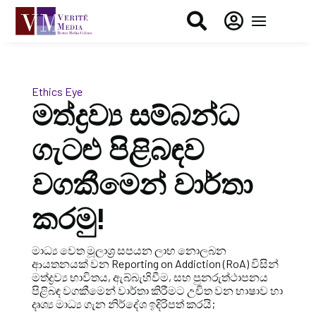


Ethics Eye
මත්ද්‍රව්‍ය සම්බන්ධ
ගැටළු පිළිබඳව
වගකීමෙන් වාර්තා
කරමු!
මාධ්‍ය වෙත මූලාශ්‍ර සපයන ලාභ නොලබන
ආයතනයක් වන Reporting on Addiction (RoA) විසින්
මත්ද්‍රව්‍ය භාවිතය, ඇබ්බැහිවීම, සහ පුනරුත්ථාපනය
පිළිබඳ වගකීමෙන් වාර්තා කිරීමට උචිත වන භාෂාව හා
දෘශ්‍ය මාධ්‍ය ගැන නිර්දේශ ඉදිරිපත් කරයි;