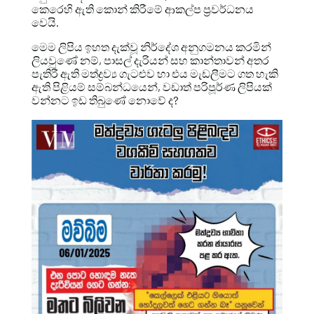
කෙරෙහි ඇති කොන් කිරීමේ ආකල්ප ප්‍රවර්ධනය
වෙයි.
මෙම ලිපිය ඉහත දැක්වූ නිර්දේශ අනුගමනය කරමින්
ලියවුණේ නම්, පාසල් දැරියන් සහ කාන්තාවන් අතර
පැතිරී ඇති මත්ද්‍රව්‍ය ගැටළුව හා එය මැඩලීමට ගත හැකි
ඇති පිළියම් සම්බන්ධයෙන්, වඩාත් පරිපූර්ණ ලිපියක්
වන්නට ඉඩ තිබුණේ නොවේ ද?