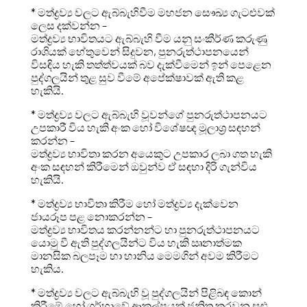
* මත්ද්‍රව්‍ය වලට ඇබ්බැහිවීම මහජන සෞඛ්‍ය ගැටළුවක්
ලෙස දක්වන්න –
මත්ද්‍රව්‍ය භාවිතයට ඇබ්බැහි වීම යනු සංකීර්ණ කරුණු
රාශියක් හේතුවෙන් සිදුවන, පුනරුත්ථාපනයෙන්
විසඳිය හැකි තත්ත්වයක් බව දැක්වීමෙන් ඉන් පෙළෙන
පුද්ගලයින් තුළ සුව වීමේ අපේක්ෂාවක් ඇති කළ
හැකියි.
* මත්ද්‍රව්‍ය වලට ඇබ්බැහි වූවන්ගේ පුනරුත්ථාපනයට
උපකාරී විය හැකි අංක හෝ විශේෂඥ මූලාශ්‍ර සඳහන්
කරන්න –
මත්ද්‍රව්‍ය භාවිතා කරන අයෙකුට උපකාර ලබා ගත හැකි
අංක සඳහන් කිරීමෙන් ඔවුන්ව ඒ සඳහා දිරි ගැන්විය
හැකියි.
* මත්ද්‍රව්‍ය භාවිතා කිරීම හෝ මත්ද්‍රව්‍ය දැක්වෙන
ජායරූප පළ නොකරන්න –
මත්ද්‍රව්‍ය භාවිතය කරන්නන්ට හා පුනරුත්ථාපනයට
යොමු වී ඇති පුද්ගලයින්ට විය හැකි ඍනාත්මක
මානසික බලපෑම හා හානිය මෙමගින් අවම කිරීමට
හැකිය.
* මත්ද්‍රව්‍ය වලට ඇබ්බැහි වූ පුද්ගලයින් පිළිබඳ කොන්
කිරීමේ හෝ ගර්හාවේ ආකල්පයක් ජනිත කරවන සුළු