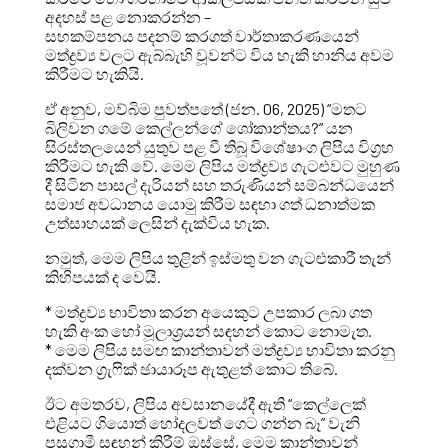
අදහස් පළ නොකරන්න –
සහකම්පනය පදනම් කරගත් වාර්තාකරණයෙන්
මත්ද්‍රව්‍ය වලට ඇබ්බැහි වූවන්ට විය හැකි හානිය අවම
කිරීමට හැකියි.
ඒ අනුව, මව්බිම පුවත්පතේ (ජන. 06, 2025) “මතට
බිලිවන ගමේ කෙල්ලන්ගේ ශෝකාන්තය?” යන
සිරස්තලයෙන් යුතුව පළ වී තිබූ විශේෂාංග ලිපිය විග්‍රහ
කිරීමට හැකි වේ. මෙම ලිපිය මත්ද්‍රව්‍ය ගැටළුවට මුහුණ
දී සිටින පාසල් දැරියන් සහ තරුණියන් සම්බන්ධයෙන්
සමාජ අවධානය යොමු කිරීම සඳහා ගත් ධනාත්මක
උත්සාහයක් ලෙසින් දැක්විය හැක.
නමුත්, මෙම ලිපිය තුළින් ඉස්මතු වන ගැටළුකාරී තැන්
කිහිපයක් ද වෙයි.
* මත්ද්‍රව්‍ය භාවිතා කරන අයෙකුට උපකාර ලබා ගත
හැකි අංක හෝ මූලාශ්‍රයන් සඳහන් කොට නොමැත.
* මෙම ලිපිය සමඟ කාන්තාවන් මත්ද්‍රව්‍ය භාවිතා කරනු
දක්වන ග්‍රැෆික් ඡායාරූප ඇතුළත් කොට තිබේ.
ඊට අමතරව, ලිපිය අවසානයේදී ඇති “කෙල්ලෙක්
එළියට ගියොත් හෝදලවත් ගෙට ගන්න බෑ” වැනි
පසුගාමී සඳහන් කිරීම් ඔස්සේ, මෙම කාන්තාවන්