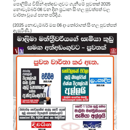
පොලිසිය විසින් අත්අඩංගුවට ගැනීමේ පුවතක් 2025
නොවැම්බර් 06 වන දින ප්‍රධාන සිංහල පුවත්පත් වල
වාර්තා වූයේ පහත පරිදිය.
(2025 නොවැම්බර් මස 06 දා තෝරාගත් සිංහල පුවත්පත්
ඇසුරිණි.)