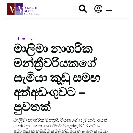


Ethics Eye
මාලිමා නාගරික
මන්ත්‍රීවරියකගේ
සැමියා කුඩු සමඟ
අත්අඩංගුවට –
පුවතක්
මාලිමා නාගරික මන්ත්‍රීවරියකගේ සැමියාට අයත්
හෝටලයක හෙරොයින් කිලෝග්‍රෑම් 1ට අධික
ප්‍රමාණයක් හමුවීම සමබන්ධයෙන් ඇගේ සැමියා