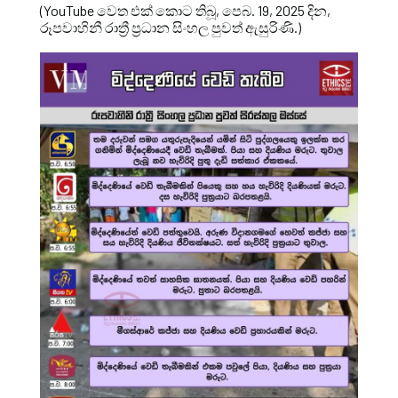
(YouTube වෙත එක් කොට තිබූ, පෙබ. 19, 2025 දින,
රූපවාහිනී රාත්‍රී ප්‍රධාන සිංහල පුවත් ඇසුරිණි.)