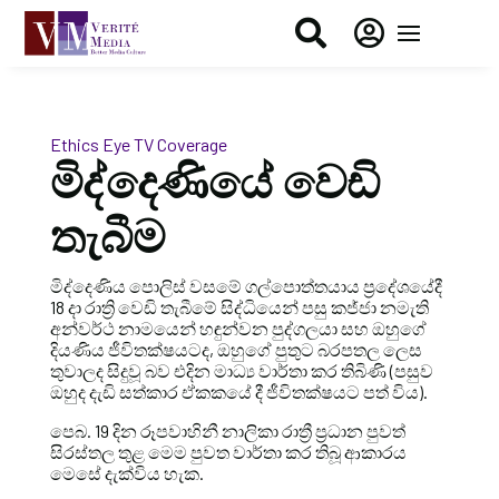


Ethics Eye
TV Coverage
මිද්දෙණියේ වෙඩි
තැබීම
මිද්දෙණිය පොලිස් වසමේ ගල්පොත්තයාය ප්‍රදේශයේදී
18 දා රාත්‍රි වෙඩි තැබීමේ සිද්ධියෙන් පසු කජ්ජා නමැති
අන්වර්ථ නාමයෙන් හඳුන්වන පුද්ගලයා සහ ඔහුගේ
දියණිය ජීවිතක්ෂයටද, ඔහුගේ පුතුට බරපතල ලෙස
තුවාලද සිදුවූ බව එදින මාධ්‍ය වාර්තා කර තිබිණි (පසුව
ඔහුද දැඩි සත්කාර ඒකකයේ දී ජීවිතක්ෂයට පත් විය).
පෙබ. 19 දින රූපවාහිනී නාලිකා රාත්‍රී ප්‍රධාන පුවත්
සිරස්තල තුළ මෙම පුවත වාර්තා කර තිබූ ආකාරය
මෙසේ දැක්විය හැක.