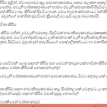
 කිරීම තුළින්, ඒවා සමාජය තුළ සාමාන්‍යකරණය කොට සලකන ආකල්
මෙන්ම, එවැනි වාර්තාකරණයන් හරහා, එවැනි කම්පනකාරී සිදුවීමට
පත් කිරීමට බල කිරීමක් සිදු විය හැක. මෙය නැවත කම්පනයට පත් කිරී
වුන්ගේ මානසික සුවවීමේ ක්‍රියාවලියට දැඩි ලෙස බාධා කරයි.
විතා කිරීම
 කිරීම මඟින්, මෙවැනි බරපතල සිදුවීමක් භාවාතිශයකරණය (sensat
 අඩු කර, එය විනෝදාස්වාදයට ලක් කරනවාක් වැනි හැඟීමක් ඇති 
ෙකම සිද්ධියට මුහුණ දුන් තරුණියගේ පෞද්ගලිකත්වයට හා මානසික
 සෙවීමක්” ලෙස සඳහන් කිරීම සහ මෙවන් කාටූනයක් භාවිතා කිරීම
 කොට වාර්තා කිරීමක් නොකරන්නේද?
ව මෙවැනි වාර්තාකරණයන් හරහා සාමාන්‍යකරණය වීමට අනුබලයක
 වාර්තා කිරීම සඳහා භාවාතිශයකරණය කළ සිරස්තලයක් වෙනුවට, ලංක
නුවෙන් සෘජුව සඳහන් කිරීම වඩාත් සුදුසු නොවේද?
 වගකීමෙන් වාර්තා කරමු!