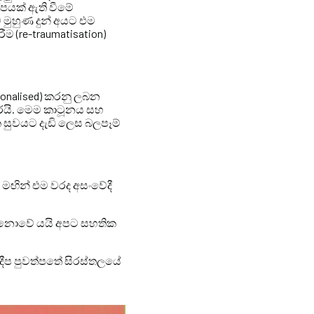
පයක් ඇති වීමේ
 මුහුණ දුන් අයට එම
ම (re-traumatisation)
ionalised) කරනු ලබන
කරයි. මෙම කාටූනය සහ
 සුවයට දැඩි ලෙස බලපෑම්
 මඟින් එම වරද අසංවේදී
් නොවේ යයි අපට සහතික
ාදීප පුවත්පතේ සිරස්තලයේ