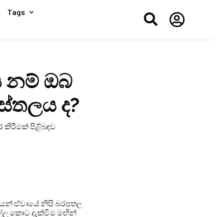
Tags


 නම් ඔබ
ස්තලය ද?
 කිරීමක් පිළිබඳව
රාධයන් ඒවායේ නිසි බරපතල
ලු කොට දැක්වීම මඟින්