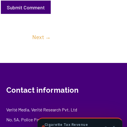
Submit Comment
Next
→
Contact information
Verité Media, Verité Research Pvt. Ltd
No. 5A, Police Park Place,
Cigarette Tax Revenue
−
×