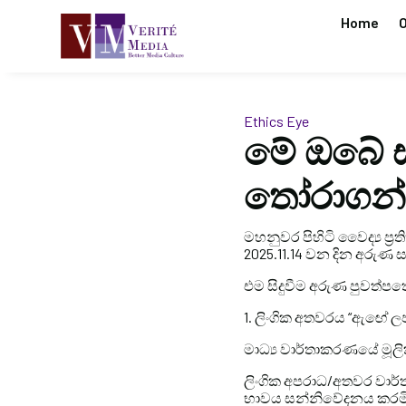
Home
O
Ethics Eye
මේ ඔබේ ස
තෝරාගන්න
මහනුවර පිහිටි වෛද්‍ය ප්‍
2025.11.14 වන දින අරුණ 
එම සිදුවීම අරුණ පුවත්ප
1. ලිංගික අතවරය “ඇඟේ ල
මාධ්‍ය වාර්තාකරණයේ මූල
ලිංගික අපරාධ/අතවර වාර්ත
භාවය සන්නිවේදනය කරමින්