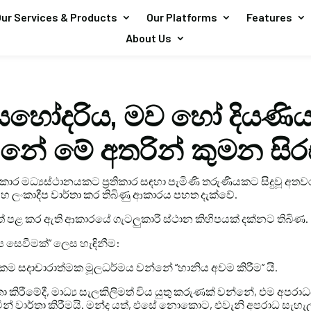
ur Services & Products
Our Platforms
Features
About Us
හෝදරිය, මව හෝ දියණිය
ේ මේ අතරින් කුමන සිර
රතිකාර මධ්‍යස්ථානයකට ප්‍රතිකාර සඳහා පැමිණි තරුණියකට සිදුවූ අතවර
සහ ලංකාදීප වාර්තා කර තිබිණු ආකාරය පහත දැක්වේ.
තේ පළ කර ඇති ආකාරයේ ගැටලුකාරී ස්ථාන කිහිපයක් දක්නට තිබිණ.
ප සෙවීමක්” ලෙස හැඳිනීම:
ිකම සදාචාරාත්මක මූලධර්මය වන්නේ “හානිය අවම කිරීම” යි.
ා කිරීමේදී, මාධ්‍ය සැලකිලිමත් විය යුතු කරුණක් වන්නේ, එම අප
 වාර්තා කිරීමයි. මන්ද යත්, එසේ නොකොට, එවැනි අපරාධ සැහැල්