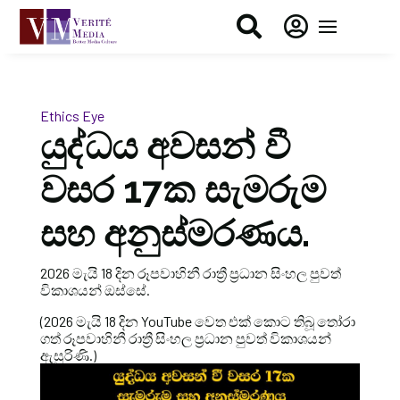


Ethics Eye
යුද්ධය අවසන් වී
වසර 17ක සැමරුම
සහ අනුස්මරණය.
2026 මැයි 18 දින රූපවාහිනී රාත්‍රී ප්‍රධාන සිංහල පුවත්
විකාශයන් ඔස්සේ.
(2026 මැයි 18 දින YouTube වෙත එක් කොට තිබූ තෝරා
ගත් රූපවාහිනී රාත්‍රී සිංහල ප්‍රධාන පුවත් විකාශයන්
ඇසුරිණි.)