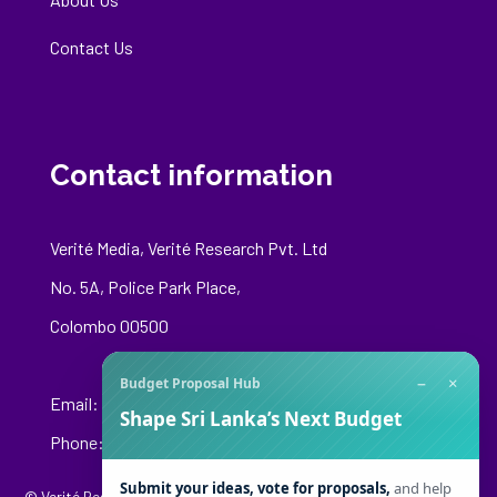
Contact Us
Contact information
Verité Media, Verité Research Pvt. Ltd
No. 5A, Police Park Place,
Colombo 00500
−
×
Budget Proposal Hub
Email:
media@veriteresearch.org
Shape Sri Lanka’s Next Budget
Phone: +94 76 148 8544
Submit your ideas, vote for proposals,
and help
© Verité Research Private Limited. All Rights Reserved.