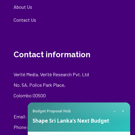
About Us
Contact Us
Contact information
Verité Media, Verité Research Pvt. Ltd
No. 5A, Police Park Place,
Colombo 00500
−
×
Budget Proposal Hub
Email:
media@veriteresearch.org
Shape Sri Lanka’s Next Budget
Phone: +94 76 148 8544