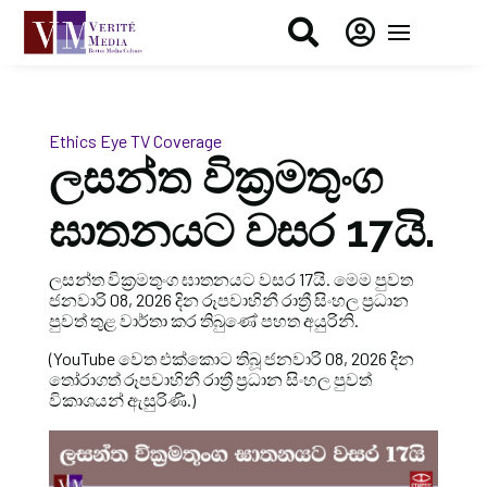


Ethics Eye
TV Coverage
ලසන්ත වික්‍රමතුංග
ඝාතනයට වසර 17යි.
ලසන්ත වික්‍රමතුංග ඝාතනයට වසර 17යි. මෙම පුවත
ජනවාරි 08, 2026 දින රූපවාහිනී රාත්‍රී සිංහල ප්‍රධාන
පුවත් තුළ වාර්තා කර තිබුණේ පහත අයුරිනි.
(YouTube වෙත එක්කොට තිබූ ජනවාරි 08, 2026 දින
තෝරාගත් රූපවාහිනී රාත්‍රී ප්‍රධාන සිංහල පුවත්
විකාශයන් ඇසුරිණි.)