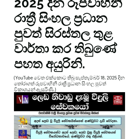
2025 දින රූපවාහිනී
රාත්‍රී සිංහල ප්‍රධාන
පුවත් සිරස්තල තුළ
වාර්තා කර තිබුණේ
පහත අයුරිනි.
(YouTube වෙත එක්කොට තිබූ සැප්තැම්බර් 18, 2025 දින
තෝරාගත් රූපවාහිනී රාත්‍රී ප්‍රධාන සිංහල පුවත්
විකාශයන් ඇසුරිණි.)