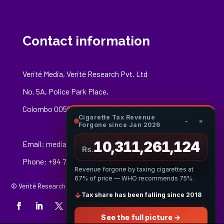
Contact information
Verité Media, Verité Research Pvt. Ltd
No. 5A, Police Park Place,
Colombo 00500
Cigarette Tax Revenue
−
×
Forgone since Jan 2026
10,311,261,409
Email:
media@veriteresearch.org
Rs.
Phone: +94 76 148 8544
Revenue forgone by taxing cigarettes at
67% of price — WHO recommends 75%.
© Verité Research Private Limited. All Rights Reserved.
↓
Tax share has been falling since 2018
See the full picture →