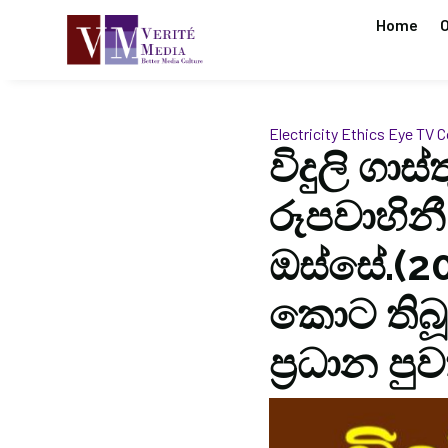
Home
O
Electricity
Ethics Eye
TV C
විදුලි ගාස
රූපවාහිනී 
ඔස්සේ.(2
කොට තිබූ 
ප්‍රධාන පු