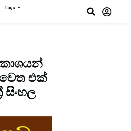
Tags


 විකාශයන්
 වෙත එක්
ී සිංහල