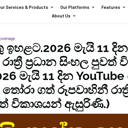
ur Services & Products
Our Platforms
Features
About Us
overage
්තු ඉහළට.2026 මැයි 11 දින
රාත්‍රී ප්‍රධාන සිංහල පුවත්
026 මැයි 11 දින YouTube
තෝරා ගත් රූපවාහිනී රාත්‍ර
වත් විකාශයන් ඇසුරිණි.)