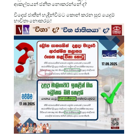
ආකල්පයන් ජනිත නොකරන්නේ ද?
විදෙස් ජාතීන් හැඳින්වීමට කොන් කරන සුළු යෙදුම්
භාවිතා නොකරමු!