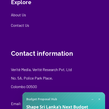
Explore
About Us
Contact Us
Contact information
Verité Media, Verité Research Pvt. Ltd
No. 5A, Police Park Place,
Colombo 00500
−
×
Budget Proposal Hub
Email:
media@veriteresearch.org
Shape Sri Lanka’s Next Budget