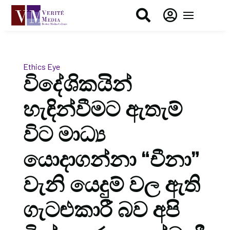


Ethics Eye
විදේශිකයින්
හැඳින්වීමට ඇතැම්
විට මාධ්‍ය
යොදාගන්නා “චීනා”
වැනි යෙදුම් වල ඇති
ගැටළුකාරී බව අපි