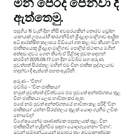
මින් පෙරද පෙන්වා දී
ඇත්තෙමු.
පසුගිය 15 වැනි දින නිසි අවසරයකින් තොරව ඩ්‍රෝන
යානයක් උපයෝගී කරගනිමින් ශ්‍රී දළදා මාලිගාව ආශ්‍රිත
අධි ආරක්ෂිත කලාපය වීඩියෝ ගත කළ බව කියන චීන
ජාතිකයෙකු ශ්‍රී දළදා මාලිගාව පොලිස් ස්ථානය මගින්
අත්අඩංගුවට ගෙන තිබේ.ඒ පිළිබඳ පුවත සඳහන්
කරමින් 2025.09.17 වන දින මව්බිම සහ අරුණ
පුවත්පත් සිරස්තල මඟින් එම චීන ජාතික පුද්ගලයාව
හඳුන්වා දී ඇත්තේ පහත අයුරිනි.
අරුණ – “චීනා”
මව්බිම – “චීන ජාතිකයා”
නමුත් පුවත්පත් ද්විත්වයම එම පුවතේ අන්තර්ගතය තුළ
චීන ජාතිකයා ලෙස භාවිතා කර ඇත.
එසේ නම් පුවත් අන්තර්ගතයේ භාවිතා කළ පරිදි ”චීන
ජාතිකයා” යන්න සිරස්තලය තුළත් යොදා ගැනීම උචිත
නොවේද?
විශේෂයෙන්ම ඍණාත්මක පසුතලයක් තුළ, චීන
ජාතිකයින් හැඳින්වීම සඳහා යොදාගැනෙනා “චීනා”,
ඔවුන් සම්බන්ධයෙන් සමාජය තුළ අවමානාත්මක