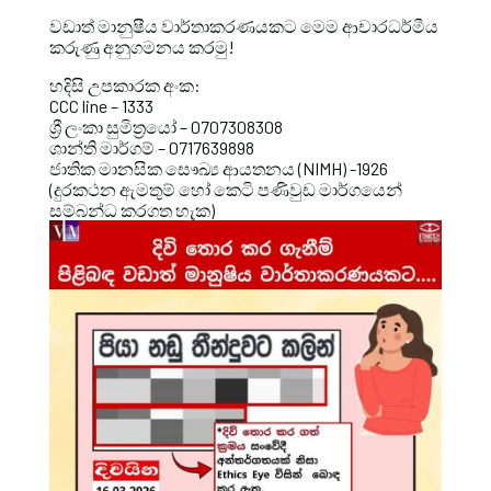
වඩාත් මානුෂීය වාර්තාකරණයකට මෙම ආචාරධර්මීය
කරුණු අනුගමනය කරමු!
හදිසි උපකාරක අංක:
CCC line – 1333
ශ්‍රී ලංකා සුමිත්‍රයෝ – 0707308308
ශාන්ති මාර්ගම් – 0717639898
ජාතික මානසික සෞඛ්‍ය ආයතනය (NIMH) -1926
(දුරකථන ඇමතුම් හෝ කෙටි පණිවුඩ මාර්ගයෙන්
සම්බන්ධ කරගත හැක)