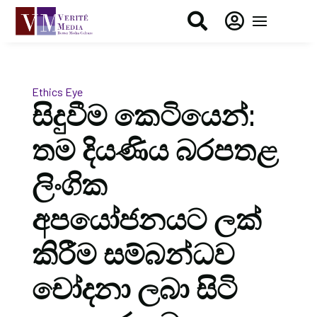


Ethics Eye
සිදුවීම කෙටියෙන්:
තම දියණිය බරපතළ
ලිංගික
අපයෝජනයට ලක්
කිරීම සම්බන්ධව
චෝදනා ලබා සිටි