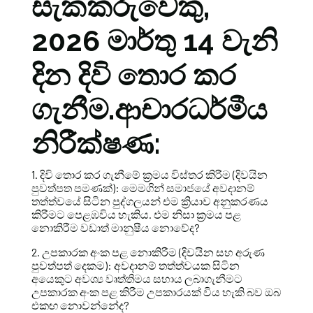
සැකකරුවෙකු,
2026 මාර්තු 14 වැනි
දින දිවි තොර කර
ගැනීම.ආචාරධර්මීය
නිරීක්ෂණ:
1. දිවි තොර කර ගැනීමේ ක්‍රමය විස්තර කිරීම (දිවයින
පුවත්පත පමණක්): මෙමගින් සමාජයේ අවදානම්
තත්ත්වයේ සිටින පුද්ගලයන් එම ක්‍රියාව අනුකරණය
කිරීමට පෙළඹවිය හැකිය. එම නිසා ක්‍රමය පළ
නොකිරීම වඩාත් මානුෂීය නොවේද?
2. උපකාරක අංක පළ නොකිරීම (දිවයින සහ අරුණ
පුවත්පත් දෙකම): අවදානම් තත්ත්වයක සිටින
අයෙකුට අවශ්‍ය වෘත්තිමය සහාය ලබාගැනීමට
උපකාරක අංක පළ කිරීම උපකාරයක් විය හැකි බව ඔබ
එකඟ නොවන්නේද?